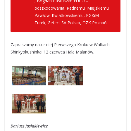
, Bogdan Pastuszko EUCO –
odszkodowania, Radnemu Miejskiemu
Pawłowi Kwiatkowskiemu, PGKiM
Turek, Getect SA Polska, OZK Poznań.
Zapraszamy natur niej Pierwszego Kroku w Walkach
Shinkyokushinkai 12 czerwca Hala Malanów.
Dariusz Jasiakiewicz