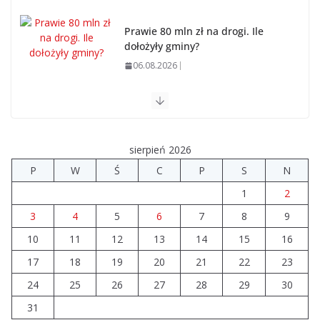
Prawie 80 mln zł na drogi. Ile
dołożyły gminy?
06.08.2026
Szkoła we Władysławowie
przechodzi modernizację
06.08.2026
sierpień 2026
P
W
Ś
C
P
S
N
Prawie 20 tys. zł dla dyrektora
1
2
szpitala. Podwyżka mimo
finansowych problemów
3
4
5
6
7
8
9
04.08.2026
10
11
12
13
14
15
16
17
18
19
20
21
22
23
Upały groźne dla zwierząt.
Weterynaria apeluje
24
25
26
27
28
29
30
04.08.2026
31