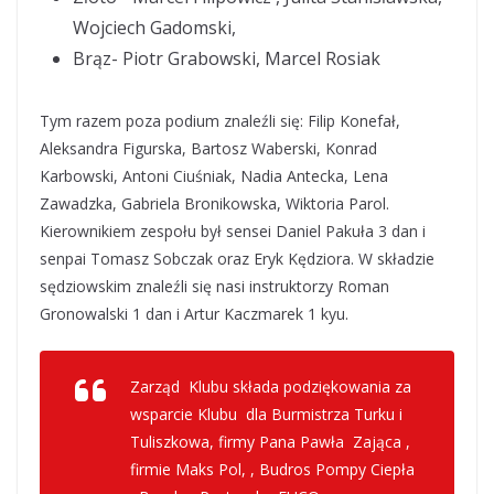
Wojciech Gadomski,
Brąz- Piotr Grabowski, Marcel Rosiak
Tym razem poza podium znaleźli się: Filip Konefał,
Aleksandra Figurska, Bartosz Waberski, Konrad
Karbowski, Antoni Ciuśniak, Nadia Antecka, Lena
Zawadzka, Gabriela Bronikowska, Wiktoria Parol.
Kierownikiem zespołu był sensei Daniel Pakuła 3 dan i
senpai Tomasz Sobczak oraz Eryk Kędziora. W składzie
sędziowskim znaleźli się nasi instruktorzy Roman
Gronowalski 1 dan i Artur Kaczmarek 1 kyu.
Zarząd Klubu składa podziękowania za
wsparcie Klubu dla Burmistrza Turku i
Tuliszkowa, firmy Pana Pawła Zająca ,
firmie Maks Pol, , Budros Pompy Ciepła