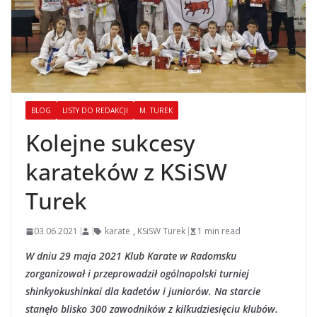
BLOG
LISTY DO REDAKCJI
M. TUREK
Kolejne sukcesy
karateków z KSiSW
Turek
03.06.2021
karate
,
KSiSW Turek
1 min read
W dniu 29 maja 2021 Klub Karate w Radomsku
zorganizował i przeprowadził ogólnopolski turniej
shinkyokushinkai dla kadetów i juniorów. Na starcie
stanęło blisko 300 zawodników z kilkudziesięciu klubów.