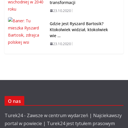
transformacji
23.10.2020
Gdzie jest Ryszard Bartosik?
Ktokolwiek widział, ktokolwiek
wie …
23.10.2020
O nas
Turek24 - Zawsze w centrum wydarzeń | Najciekawszy
portal w powiecie | Turek24 jest tytułem prasowym