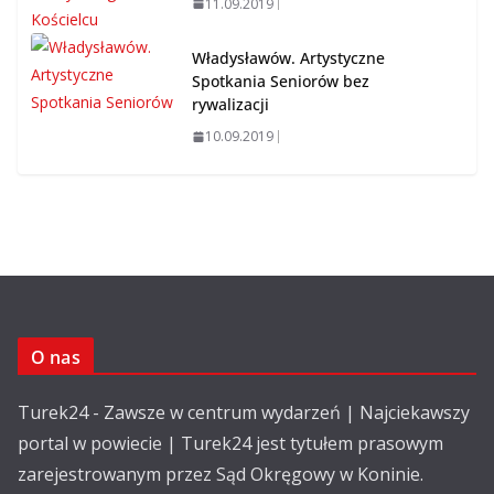
11.09.2019
Władysławów. Artystyczne
Spotkania Seniorów bez
rywalizacji
10.09.2019
O nas
Turek24 - Zawsze w centrum wydarzeń | Najciekawszy
portal w powiecie | Turek24 jest tytułem prasowym
zarejestrowanym przez Sąd Okręgowy w Koninie.