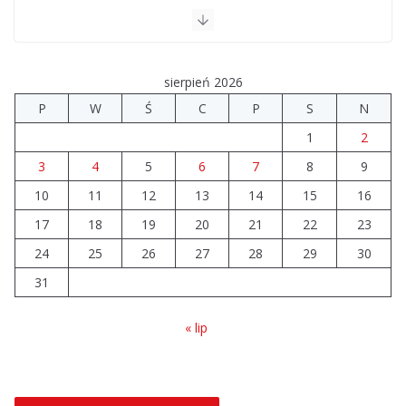
Szkoła we Władysławowie
przechodzi modernizację
06.08.2026
sierpień 2026
P
W
Ś
C
P
S
N
Prawie 20 tys. zł dla dyrektora szpitala. Podwyżka
1
2
mimo finansowych problemów
04.08.2026
3
4
5
6
7
8
9
10
11
12
13
14
15
16
Brylant dla Turku? 255. miejsce
17
18
19
20
21
22
23
trudno uznać za sukces
24
25
26
27
28
29
30
07.08.2026
31
« lip