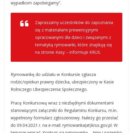
wypadkom zapobiegamy”.
Zapraszamy uczestników do zapoznania
się z materiałami prewencyjnymi
opracowanymi dla dzieci i związanymi z
tematyką rymowanki, które znajdują się
na stronie Kasy – informuje KRUS.
Rymowankę do udziału w Konkursie zgłasza
rodzic/opiekun prawny dziecka, ubezpieczony w Kasie
Rolniczego Ubezpieczenia Społecznego.
Pracę Konkursową wraz z niezbędnymi dokumentami
stanowiącymi załączniki do Regulaminu Konkursu, m.in.
wypełniony formularz zgłoszeniowy. Należy go przesłać
do 09.04.2021 r. na e-mail: rymowanka(at)krus.gov.pl. W
temacie wpisać: Konkurs na rymowankę – Imię i nazwisko