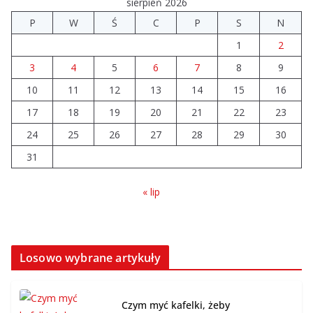
sierpień 2026
Prawie 20 tys. zł dla dyrektora szpitala. Podwyżka
P
W
Ś
C
P
S
N
mimo finansowych problemów
1
2
04.08.2026
3
4
5
6
7
8
9
10
11
12
Brylant dla Turku? 255. miejsce
13
14
15
16
trudno uznać za sukces
17
18
19
20
21
22
23
07.08.2026
24
25
26
27
28
29
30
31
« lip
Losowo wybrane artykuły
Czym myć kafelki, żeby