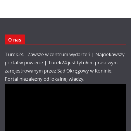
O nas
Turek24 - Zawsze w centrum wydarzeń | Najciekawszy
portal w powiecie | Turek24 jest tytułem prasowym
zarejestrowanym przez Sąd Okręgowy w Koninie.
Portal niezależny od lokalnej władzy.
Kontakt:
email: redakcja@turek24.com.pl
tel. kom. 502 390 836
Reklama
Redakcja
Regulamin