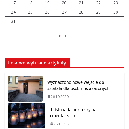
17
18
19
20
21
22
23
dołożyły gminy?
24
25
26
27
28
29
30
06.08.2026
31
« lip
Losowo wybrane artykuły
Wyznaczono nowe wejście do
szpitala dla osób niezakażonych
26.10.2020
1 listopada bez mszy na
cmentarzach
26.10.2020