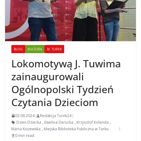
BLOG
KULTURA
M. TUREK
Lokomotywą J. Tuwima
zainaugurowali
Ogólnopolski Tydzień
Czytania Dzieciom
03.06.2024
Redakcja Turek24
Dzień Dziecka
,
Ewelina Derucka
,
Krzysztof Kolenda
,
Marta Kiszewska
,
Miejska Biblioteka Publiczna w Turku
0 min read