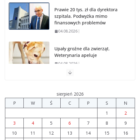
Prawie 20 tys. zł dla dyrektora
szpitala. Podwyżka mimo
finansowych problemów
04.08.2026
Upały groźne dla zwierząt.
Weterynaria apeluje
04.08.2026
Wiata Wielkopolska. Dotacje nawet do 300 tys. zł
04.08.2026
sierpień 2026
P
W
Ś
C
P
S
N
Dlaczego do wypadku w Turku jechała karetka z
1
2
Uniejowa?
04.08.2026
3
4
5
6
7
8
9
10
11
12
13
14
15
16
Prawie 80 mln zł na drogi. Ile