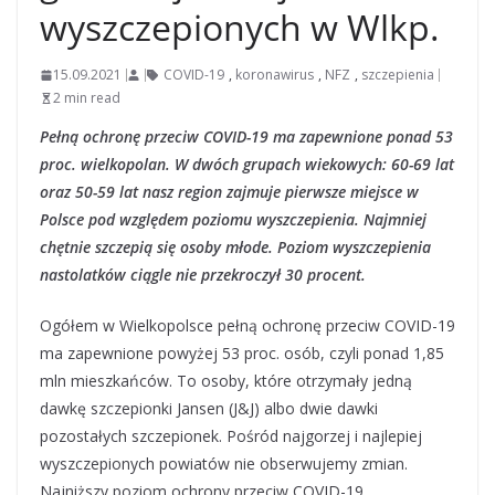
wyszczepionych w Wlkp.
15.09.2021
COVID-19
,
koronawirus
,
NFZ
,
szczepienia
2 min read
Pełną ochronę przeciw COVID-19 ma zapewnione ponad 53
proc. wielkopolan. W dwóch grupach wiekowych: 60-69 lat
oraz 50-59 lat nasz region zajmuje pierwsze miejsce w
Polsce pod względem poziomu wyszczepienia. Najmniej
chętnie szczepią się osoby młode. Poziom wyszczepienia
nastolatków ciągle nie przekroczył 30 procent.
Ogółem w Wielkopolsce pełną ochronę przeciw COVID-19
ma zapewnione powyżej 53 proc. osób, czyli ponad 1,85
mln mieszkańców. To osoby, które otrzymały jedną
dawkę szczepionki Jansen (J&J) albo dwie dawki
pozostałych szczepionek. Pośród najgorzej i najlepiej
wyszczepionych powiatów nie obserwujemy zmian.
Najniższy poziom ochrony przeciw COVID-19