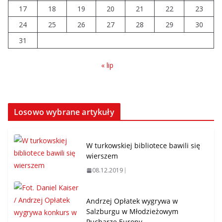
17
18
19
20
21
22
23
24
25
26
27
28
29
30
31
« lip
Losowo wybrane artykuły
W turkowskiej bibliotece bawili się
wierszem
08.12.2019
Andrzej Opłatek wygrywa w
Salzburgu w Młodzieżowym
Pucharze Europy