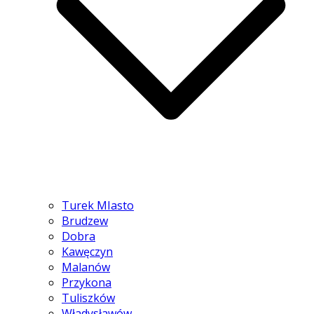
Turek MIasto
Brudzew
Dobra
Kawęczyn
Malanów
Przykona
Tuliszków
Władysławów