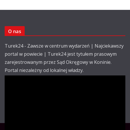
O nas
Turek24 - Zawsze w centrum wydarzeń | Najciekawszy
portal w powiecie | Turek24 jest tytułem prasowym
zarejestrowanym przez Sąd Okręgowy w Koninie.
Portal niezależny od lokalnej władzy.
Kontakt:
email: redakcja@turek24.com.pl
tel. kom. 502 390 836
Reklama
Redakcja
Regulamin
Copyright © Turek24.com.pl Wdrożenie :
Rabnet.pl