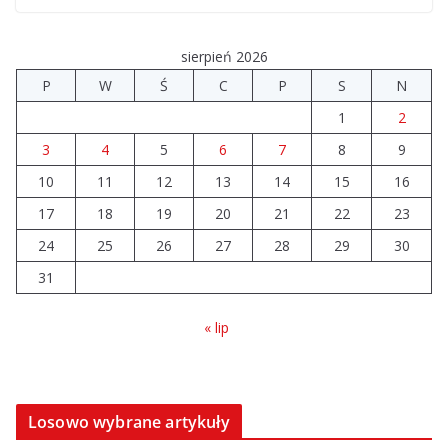
06.08.2026
sierpień 2026
Prawie 20 tys. zł dla dyrektora szpitala. Podwyżka
P
W
Ś
C
P
S
N
mimo finansowych problemów
1
2
04.08.2026
3
4
5
6
7
8
9
10
11
12
Brylant dla Turku? 255. miejsce
13
14
15
16
trudno uznać za sukces
17
18
19
20
21
22
23
07.08.2026
24
25
26
27
28
29
30
31
« lip
Losowo wybrane artykuły