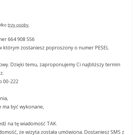
ylko
trzy osoby.
mer 664 908 556
w którym zostaniesz poproszony o numer PESEL
wy. Dzięki temu, zaproponujemy Ci najbliższy termin
z.
b 00-222
nia,
nie ma być wykonane,
iedź na tę wiadomość TAK.
adomość, że wizyta została umówiona. Dostaniesz SMS z