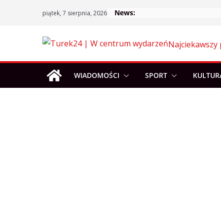
Skip
News:
piątek, 7 sierpnia, 2026
to
content
Najciekawszy 
WIADOMOŚCI
SPORT
KULTUR