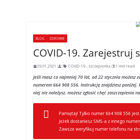
BLOG
ZDROWIE
COVID-19. Zarejestruj 
29.01.2021
COVID-19
,
szczepionka
1 min read
Jeśli masz co najmniej 70 lat, od 22 stycznia możesz 
numerem 664 908 556. Instrukcję znajdziesz poniżej. R
niej nie należysz, możesz zgłosić chęć zaszczepienia na
Pamiętaj! Tylko numer 664 908 556 jest
Jeżeli dostaniesz SMS-a z innego numer
Zawsze weryfikuj numer telefonu na stro