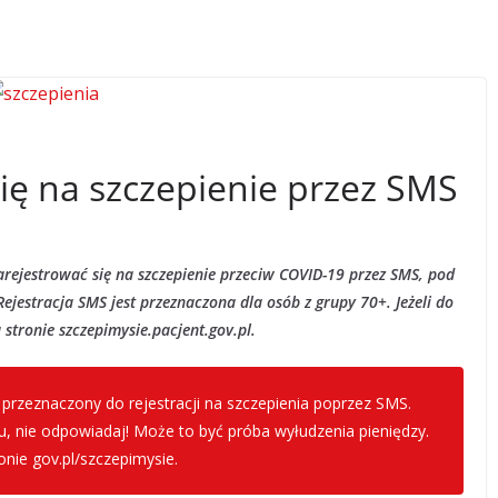
się na szczepienie przez SMS
zarejestrować się na szczepienie przeciw COVID-19 przez SMS, pod
ejestracja SMS jest przeznaczona dla osób z grupy 70+. Jeżeli do
 stronie szczepimysie.pacjent.gov.pl.
 przeznaczony do rejestracji na szczepienia poprzez SMS.
u, nie odpowiadaj! Może to być próba wyłudzenia pieniędzy.
nie gov.pl/szczepimysie.