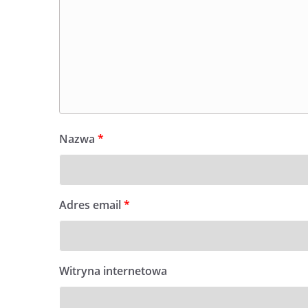
Nazwa
*
Adres email
*
Witryna internetowa