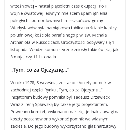
wrześniowej – nastał pięcioletni czas okupacji. Po II
wojnie światowej jedynym miejscem upamiętnienia
poległych i pomordowanych mieszkańców gminy
Władysławów była pamiątkowa tablica na ścianie kaplicy
południowej kościoła parafialnego p.w. św. Michała
Archanioła w Russocicach. Uroczystości odbywały się 1
listopada. Władze komunistyczne zniosły takie święta, jak:
3 maja, czy 11 listopada.
„Tym, co za Ojczyznę…”
W roku 1978, 3 września, został odsłonięty pomnik w
zachodniej części Rynku „Tym, co za Ojczyznę…”.
Inicjatorem budowy pomnika był Tadeusz Drzewiecki.
Wraz z Ireną Spławską był także jego projektantem.
Powołano komitet, wykonano makietę, jednak z uwagi na
koszty postanowiono wykonać pomnik we własnym
zakresie. Do jego budowy wykorzystano głaz narzutowy,