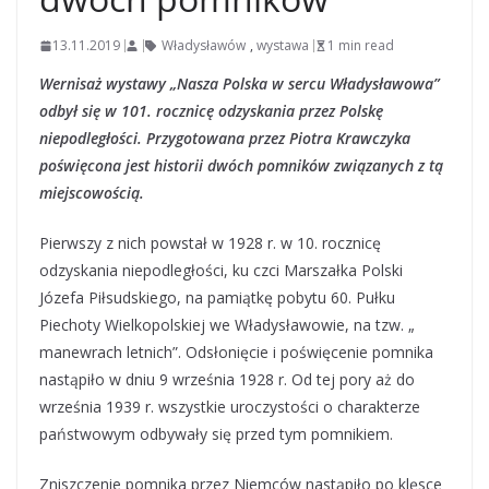
13.11.2019
Władysławów
,
wystawa
1 min read
Wernisaż wystawy „Nasza Polska w sercu Władysławowa”
odbył się w 101. rocznicę odzyskania przez Polskę
niepodległości. Przygotowana przez Piotra Krawczyka
poświęcona jest historii dwóch pomników związanych z tą
miejscowością.
Pierwszy z nich powstał w 1928 r. w 10. rocznicę
odzyskania niepodległości, ku czci Marszałka Polski
Józefa Piłsudskiego, na pamiątkę pobytu 60. Pułku
Piechoty Wielkopolskiej we Władysławowie, na tzw. „
manewrach letnich”. Odsłonięcie i poświęcenie pomnika
nastąpiło w dniu 9 września 1928 r. Od tej pory aż do
września 1939 r. wszystkie uroczystości o charakterze
państwowym odbywały się przed tym pomnikiem.
Zniszczenie pomnika przez Niemców nastąpiło po klęsce