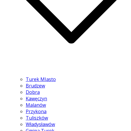
Turek MIasto
Brudzew
Dobra
Kawęczyn
Malanów
Przykona
Tuliszków
Władysławów
Gmina Turek