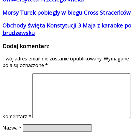
Morsy Turek pobiegły w biegu Cross Straceńców
Obchody święta Konstytucji 3 Maja z karaoke po
brudzewsku
Dodaj komentarz
Twój adres email nie zostanie opublikowany.
Wymagane
pola są oznaczone
*
Komentarz
*
Nazwa
*