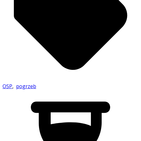
OSP
,
pogrzeb