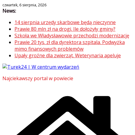
Skip
czwartek, 6 sierpnia, 2026
News:
to
content
14 sierpnia urzędy skarbowe będą nieczynne
Prawie 80 mln zł na drogi. Ile dołożyły gminy?
Szkoła we Władysławowie przechodzi modernizację
Prawie 20 tys. zł dla dyrektora szpitala. Podwyżka
mimo finansowych problemów
Upały groźne dla zwierząt. Weterynaria apeluje
Najciekawszy portal w powiecie