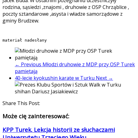
Jacek Buda. W ostatnim pożegnaniu uczestniczyły
rodzina, sąsiedzi ,znajomi , druhowie z OSP Chrząblice ,
poczty sztandarowe ,asysta i władze samorządowe z
gminy Brudzew.
materiał nadesłany
← Previous
Młodzi druhowie z MDP przy OSP Turek
pamiętają
40-lecie kyokushin karate w Turku
Next →
Share This Post:
Może cię zainteresować:
KPP Turek. Lekcja historii ze słuchaczami
Uniwersytetu Trzeciego Wieku