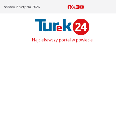
Skip
sobota, 8 sierpnia, 2026
to
content
Najciekawszy portal w powiecie