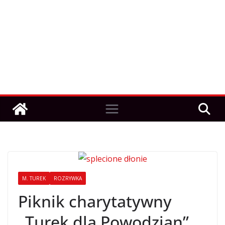
M. TUREK
ROZRYWKA
Piknik charytatywny
„Turek dla Powodzian”