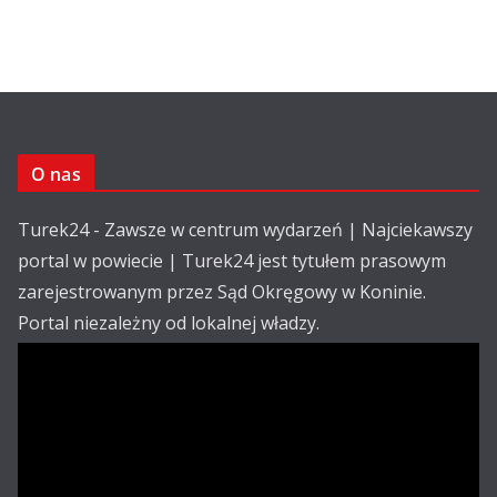
O nas
Turek24 - Zawsze w centrum wydarzeń | Najciekawszy
portal w powiecie | Turek24 jest tytułem prasowym
zarejestrowanym przez Sąd Okręgowy w Koninie.
Portal niezależny od lokalnej władzy.
Kontakt:
email: redakcja@turek24.com.pl
tel. kom. 502 390 836
Reklama
Redakcja
Regulamin