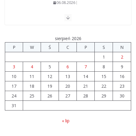
06.08.2026
Szkoła we Władysławowie przechodzi modernizację
06.08.2026
sierpień 2026
Prawie 20 tys. zł dla dyrektora szpitala. Podwyżka
P
W
Ś
C
P
S
N
mimo finansowych problemów
1
2
04.08.2026
3
4
5
6
7
8
9
10
11
12
Brylant dla Turku? 255. miejsce
13
14
15
16
trudno uznać za sukces
17
18
19
20
21
22
23
07.08.2026
24
25
26
27
28
29
30
31
« lip