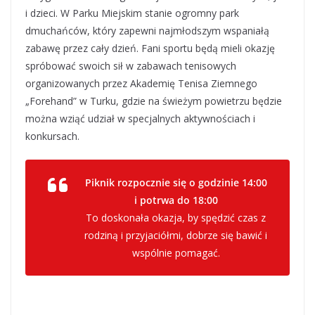
i dzieci. W Parku Miejskim
stanie ogromny park
dmuchańców, który zapewni najmłodszym wspaniałą
zabawę przez cały dzień. Fani sportu będą mieli okazję
spróbować swoich sił w zabawach tenisowych
organizowanych przez Akademię Tenisa Ziemnego
„Forehand” w Turku, gdzie na świeżym powietrzu będzie
można wziąć udział w specjalnych aktywnościach i
konkursach.
Piknik rozpocznie się o godzinie 14:00
i potrwa do 18:00
To doskonała okazja, by spędzić czas z
rodziną i przyjaciółmi, dobrze się bawić i
wspólnie pomagać.