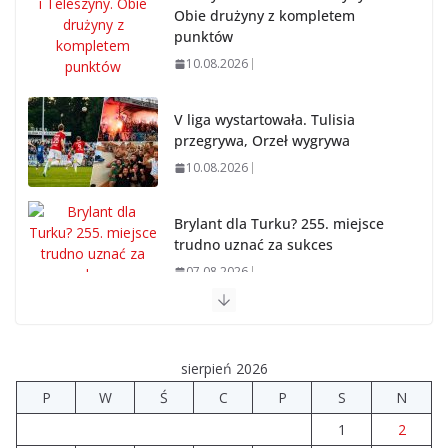
Obie drużyny z kompletem
punktów
10.08.2026
V liga wystartowała. Tulisia
przegrywa, Orzeł wygrywa
10.08.2026
Brylant dla Turku? 255. miejsce
trudno uznać za sukces
07.08.2026
Akademia Sportu rozpoczęła przygotowania do
nowego sezonu
sierpień 2026
07.08.2026
P
W
Ś
C
P
S
N
1
2
14 sierpnia urzędy skarbowe będą nieczynne