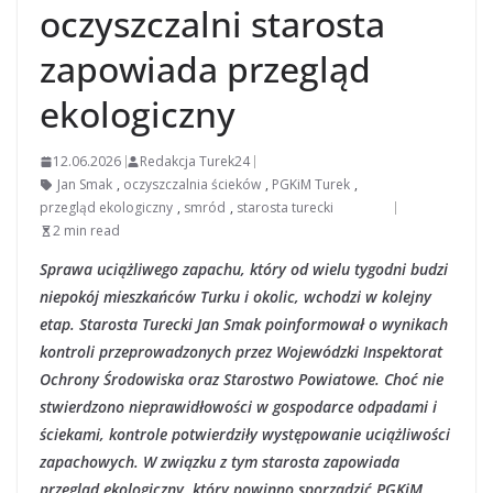
oczyszczalni starosta
zapowiada przegląd
ekologiczny
12.06.2026
Redakcja Turek24
Jan Smak
,
oczyszczalnia ścieków
,
PGKiM Turek
,
przegląd ekologiczny
,
smród
,
starosta turecki
2 min read
Sprawa uciążliwego zapachu, który od wielu tygodni budzi
niepokój mieszkańców Turku i okolic, wchodzi w kolejny
etap. Starosta Turecki Jan Smak poinformował o wynikach
kontroli przeprowadzonych przez Wojewódzki Inspektorat
Ochrony Środowiska oraz Starostwo Powiatowe. Choć nie
stwierdzono nieprawidłowości w gospodarce odpadami i
ściekami, kontrole potwierdziły występowanie uciążliwości
zapachowych. W związku z tym starosta zapowiada
przegląd ekologiczny, który powinno sporządzić PGKiM.