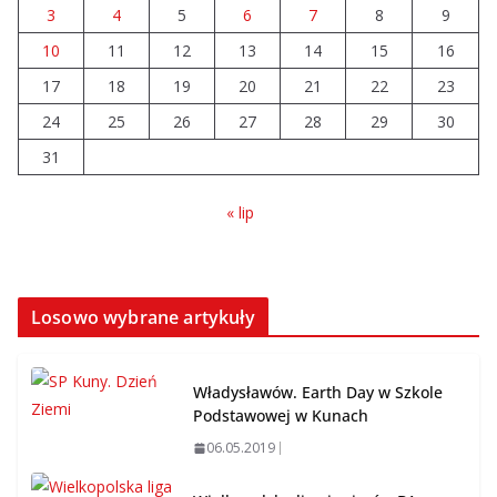
06.08.2026
3
4
5
6
7
8
9
10
11
12
13
14
15
16
Drzewa na Wyzwolenia. Wycinka
17
18
19
20
21
22
23
nie jest jedynym rozwiązaniem
24
25
26
27
28
29
30
10.08.2026
31
« lip
Losowo wybrane artykuły
Władysławów. Earth Day w Szkole
Podstawowej w Kunach
06.05.2019