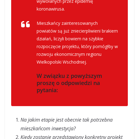
wywołanych przez epidemię
koronawirusa.
Mieszkańcy zainteresowanych
powiatów są już zniecierpliwieni brakiem
działań, liczyli bowiem na szybkie
rozpoczęcie projektu, który pomógłby w
rozwoju ekonomicznym regionu
Wielkopolski Wschodniej.
W związku z powyższym
proszę o odpowiedzi na
pytania:
Na jakim etapie jest obecnie tak potrzebna
mieszkańcom inwestycja?
Kiedy zostanie przedstawiony konkretny projekt