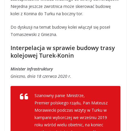
Niejedna jeszcze zwrotnica może skierować budowę
kolei z Konina do Turku na boczny tor.
Do dyskusji na temat budowy kolei włączył się poseł
Tomaszewski z Gniezna.
Interpelacja w sprawie budowy trasy
kolejowej Turek-Konin
Minister Infrastruktury
Gniezno, dnia 18 czerwca 2020 r.
Szanowny panie Ministrze,
Premier polskiego rządu, Pan Mateusz
Morawiecki podczas wizyty w Turku w
kampanii wyborczej we wrześniu 2019
roku wśród wielu obietnic, na koniec