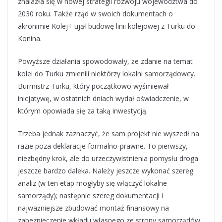
znalazła się w nowej strategii rozwoju województwa do
2030 roku. Także rząd w swoich dokumentach o
akronimie Kolej+ ujął budowę linii kolejowej z Turku do
Konina.
Powyższe działania spowodowały, że zdanie na temat
kolei do Turku zmienili niektórzy lokalni samorządowcy.
Burmistrz Turku, który początkowo wyśmiewał
inicjatywę, w ostatnich dniach wydał oświadczenie, w
którym opowiada się za taką inwestycją.
Trzeba jednak zaznaczyć, że sam projekt nie wyszedł na
razie poza deklaracje formalno-prawne. To pierwszy,
niezbędny krok, ale do urzeczywistnienia pomysłu droga
jeszcze bardzo daleka. Należy jeszcze wykonać szereg
analiz (w ten etap mogłyby się włączyć lokalne
samorządy); następnie szereg dokumentacji i
najważniejsze zbudować montaż finansowy na
zabezpieczenie wkładu własnego ze strony samorządów.