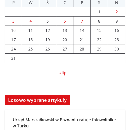
Prawie 20 tys. zł dla dyrektora szpitala. Podwyżka
P
W
Ś
C
P
S
N
mimo finansowych problemów
1
2
04.08.2026
3
4
5
6
7
8
9
10
11
12
Brylant dla Turku? 255. miejsce
13
14
15
16
trudno uznać za sukces
17
18
19
20
21
22
23
07.08.2026
24
25
26
27
28
29
30
31
« lip
Losowo wybrane artykuły
Urząd Marszałkowski w Poznaniu ratuje fotowoltaikę
w Turku