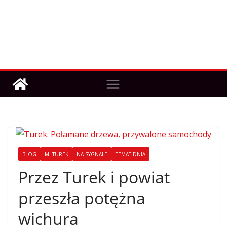
BLOG
M. TUREK
NA SYGNALE
TEMAT DNIA
Przez Turek i powiat
przeszła potężna
wichura