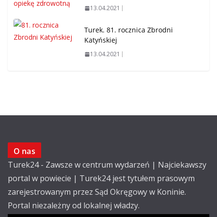
13.04.2021
Turek. 81. rocznica Zbrodni
Katyńskiej
13.04.2021
O nas
Turek24 - Zawsze w centrum wydarzeń | Najciekawszy
portal w powiecie | Turek24 jest tytułem prasowym
zarejestrowanym przez Sąd Okręgowy w Koninie.
Portal niezależny od lokalnej władzy.