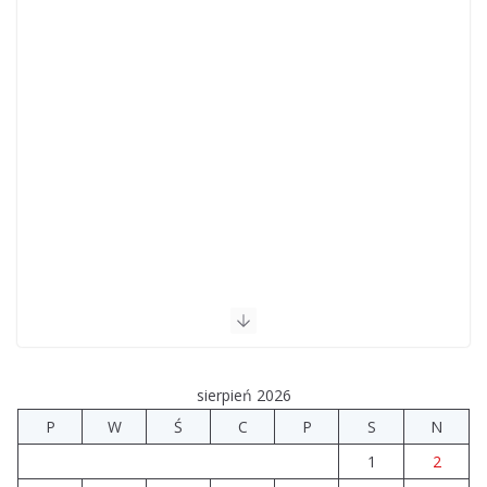
sierpień 2026
P
W
Ś
C
P
S
N
1
2