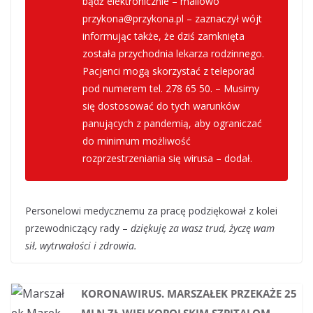
bądź elektronicznie – mailowo
przykona@przykona.pl – zaznaczył wójt
informując także, że dziś zamknięta
została przychodnia lekarza rodzinnego.
Pacjenci mogą skorzystać z teleporad
pod numerem tel. 278 65 50. – Musimy
się dostosować do tych warunków
panujących z pandemią, aby ograniczać
do minimum możliwość
rozprzestrzeniania się wirusa – dodał.
Personelowi medycznemu za pracę podziękował z kolei
przewodniczący rady –
dziękuję za wasz trud, życzę wam
sił, wytrwałości i zdrowia.
KORONAWIRUS. MARSZAŁEK PRZEKAŻE 25