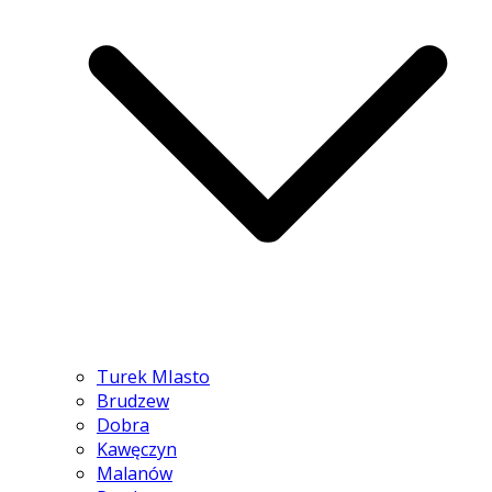
Turek MIasto
Brudzew
Dobra
Kawęczyn
Malanów