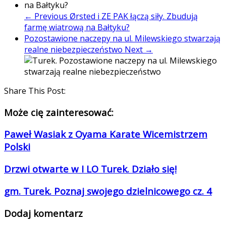
← Previous
Ørsted i ZE PAK łączą siły. Zbudują
farmę wiatrową na Bałtyku?
Pozostawione naczepy na ul. Milewskiego stwarzają
realne niebezpieczeństwo
Next →
Share This Post:
Może cię zainteresować:
Paweł Wasiak z Oyama Karate Wicemistrzem
Polski
Drzwi otwarte w I LO Turek. Działo się!
gm. Turek. Poznaj swojego dzielnicowego cz. 4
Dodaj komentarz