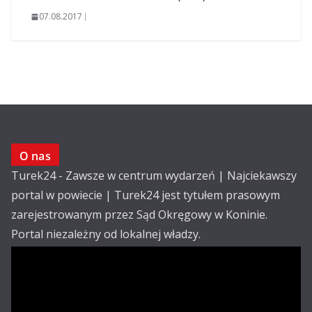
07.08.2017
O nas
Turek24 - Zawsze w centrum wydarzeń | Najciekawszy
portal w powiecie | Turek24 jest tytułem prasowym
zarejestrowanym przez Sąd Okręgowy w Koninie.
Portal niezależny od lokalnej władzy.
Kontakt:
email: redakcja@turek24.com.pl
tel. kom. 502 390 836