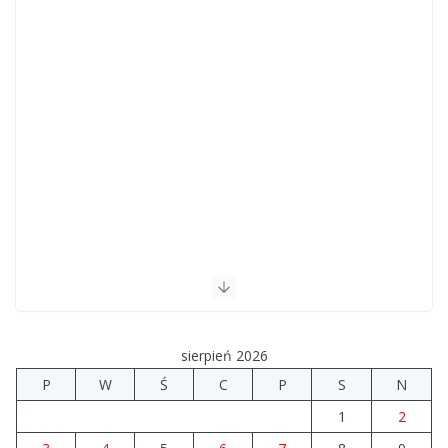
sierpień 2026
P
W
Ś
C
P
S
N
1
2