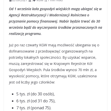
05.09.2021
KGW
1 min read
Od 1 września koła gospodyń wiejskich mogą ubiegać się w
Agencji Restrukturyzacji i Modernizacji Rolnictwa o
przyznanie pomocy finansowej. Nabór będzie trwać do 30
września bądź do wyczerpania środków przeznaczonych na
realizację programu.
Już po raz czwarty KGW mają możliwość ubiegania się o
dofinansowanie z przedsięwzięć organizowanych na
potrzeby lokalnych społeczności. By uzyskać wsparcie,
muszą zarejestrować się w Krajowym Rejestrze Kół
Gospodyń Wiejskich. Pula środków wynosi 70 mln zł, a
wysokość pomocy, które otrzymają KGW, uzależniona
jest od liczby jego członków:
5 tys. zł (do 30 osób),
6 tys. zł (od 31 do 75),
7 tys. zł (ponad 75).