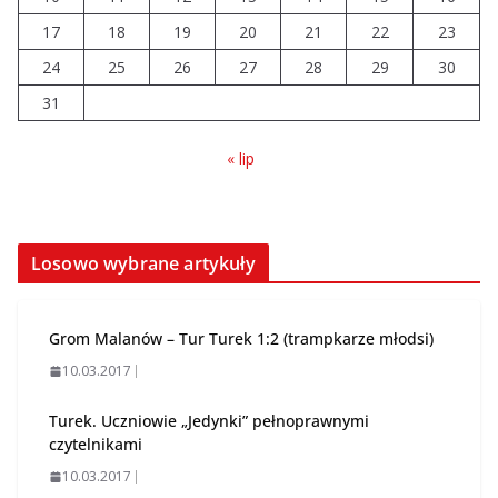
17
18
19
20
21
22
23
Szkoła we Władysławowie
przechodzi modernizację
24
25
26
27
28
29
30
06.08.2026
31
« lip
Losowo wybrane artykuły
Grom Malanów – Tur Turek 1:2 (trampkarze młodsi)
10.03.2017
Turek. Uczniowie „Jedynki” pełnoprawnymi
czytelnikami
10.03.2017