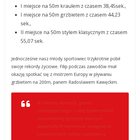
I miejsce na 50m kraulem z czasem 38,45sek.,
I miejsce na 50m grzbietem z czasem 44,23
sek.,
II miejsce na 50m stylem klasycznym z czasem
55,07 sek.
Jednocześnie nasz młody sportowiec trzykrotnie pobił
swoje rekordy życiowe. Filip podczas zawodów miał
okazję spotkać się z mistrzem Europy w pływaniu
grzbietem na 200m, panem Radosławem Kawęckim.
W imieniu dyrekcji, grona
pedagogicznego i całej społeczności
uczniowskiej życzymy dalszych
wspaniałych sukcesów, osiągnięcia
zamierzonych celów i spełnienia