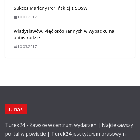
Sukces Marleny Perlińskiej z SOSW
10.03.2017
Władysławów. Pięć osób rannych w wypadku na
autostradzie
10.03.2017
O nas
Turek24 - Zawsze w centrum wydarzeń | Najciekawszy
portal w powiecie | Turek24 jest tytułem prasowym