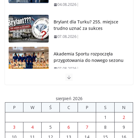
04.08.2026
Brylant dla Turku? 255. miejsce
trudno uznać za sukces
07.08.2026
Akademia Sportu rozpoczęła
przygotowania do nowego sezonu
07.08.2026
14 sierpnia urzędy skarbowe
będą nieczynne
sierpień 2026
06.08.2026
P
W
Ś
C
P
S
N
1
2
Prawie 80 mln zł na drogi. Ile
dołożyły gminy?
3
4
5
6
7
8
9
06.08.2026
10
11
12
13
14
15
16