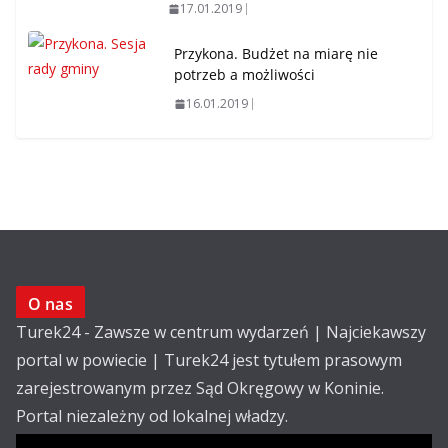
17.01.2019
Przykona. Budżet na miarę nie
potrzeb a możliwości
16.01.2019
O nas
Turek24 - Zawsze w centrum wydarzeń | Najciekawszy
portal w powiecie | Turek24 jest tytułem prasowym
zarejestrowanym przez Sąd Okręgowy w Koninie.
Portal niezależny od lokalnej władzy.