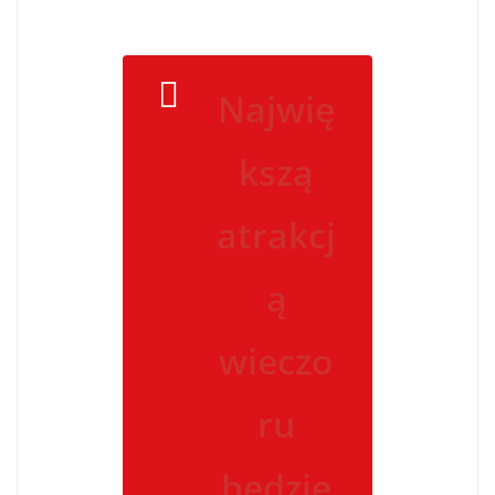
Najwię
kszą
atrakcj
ą
wieczo
ru
będzie