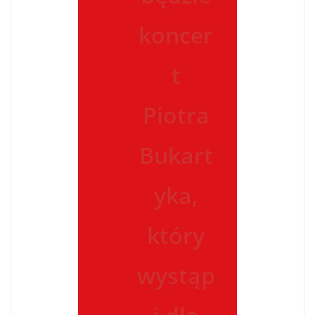
koncer
t
Piotra
Bukart
yka,
który
wystąp