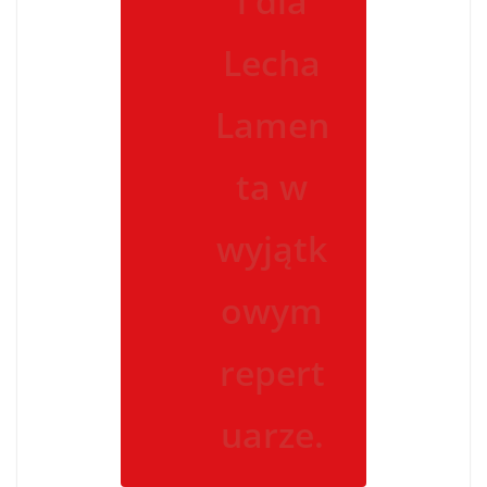
i dla
Lecha
Lamen
ta w
wyjątk
owym
repert
uarze.