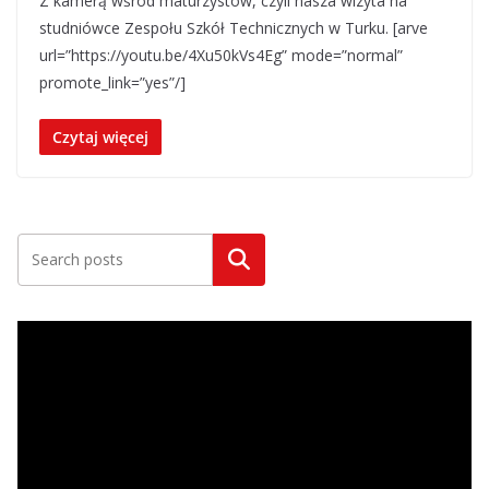
Z kamerą wśród maturzystów, czyli nasza wizyta na
studniówce Zespołu Szkół Technicznych w Turku. [arve
url=”https://youtu.be/4Xu50kVs4Eg” mode=”normal”
promote_link=”yes”/]
Czytaj więcej
Szukaj