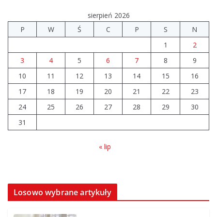
06.08.2026
sierpień 2026
P
W
Ś
C
P
S
N
Prawie 20 tys. zł dla dyrektora
1
2
szpitala. Podwyżka mimo
finansowych problemów
3
4
5
6
7
8
9
04.08.2026
10
11
12
13
14
15
16
17
18
19
20
21
22
23
Brylant dla Turku? 255. miejsce
trudno uznać za sukces
24
25
26
27
28
29
30
07.08.2026
31
« lip
Losowo wybrane artykuły