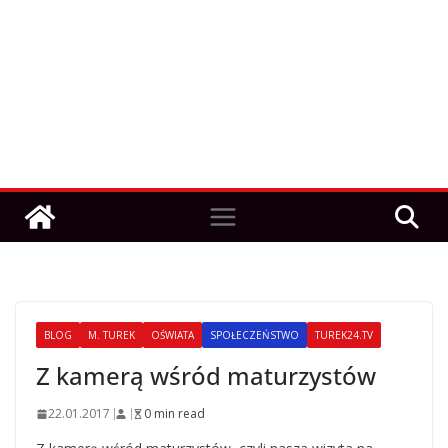
BLOG
M. TUREK
OŚWIATA
SPOŁECZEŃSTWO
TUREK24.TV
Z kamerą wśród maturzystów
22.01.2017
0 min read