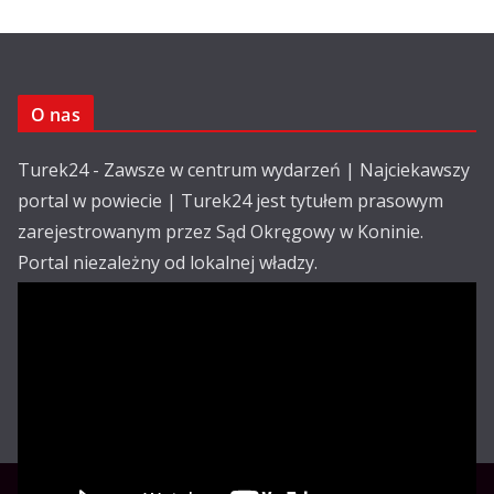
O nas
Turek24 - Zawsze w centrum wydarzeń | Najciekawszy
portal w powiecie | Turek24 jest tytułem prasowym
zarejestrowanym przez Sąd Okręgowy w Koninie.
Portal niezależny od lokalnej władzy.
Kontakt:
email: redakcja@turek24.com.pl
tel. kom. 502 390 836
Reklama
Redakcja
Regulamin
Copyright © Turek24.com.pl Wdrożenie :
Rabnet.pl