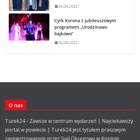
26.04.2022
Cyrk Korona z jubileuszowym
programem „Urodzinowo
bajkowo”
26.04.2022
O nas
Turek24 - Zawsze w centrum wydarzeń | Najciekawszy
portal w powiecie | Turek24 jest tytułem prasowym
zarejestrowanym przez Sąd Okręgowy w Koninie.