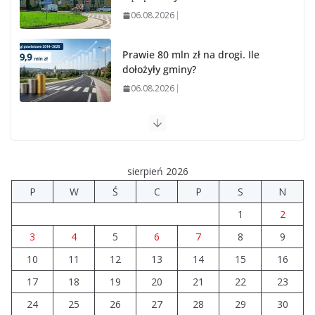
06.08.2026
Prawie 80 mln zł na drogi. Ile
dołożyły gminy?
06.08.2026
Szkoła we Władysławowie
przechodzi modernizację
06.08.2026
sierpień 2026
P
W
Ś
C
P
S
N
Prawie 20 tys. zł dla dyrektora
1
2
szpitala. Podwyżka mimo
finansowych problemów
3
4
5
6
7
8
9
04.08.2026
10
11
12
13
14
15
16
17
18
19
20
21
22
23
Brylant dla Turku? 255. miejsce
trudno uznać za sukces
24
25
26
27
28
29
30