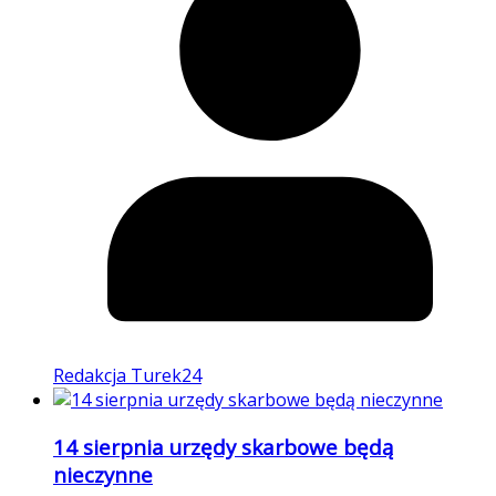
Redakcja Turek24
14 sierpnia urzędy skarbowe będą
nieczynne