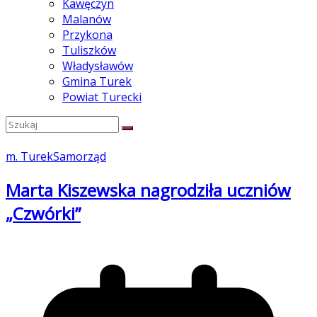
Kawęczyn
Malanów
Przykona
Tuliszków
Władysławów
Gmina Turek
Powiat Turecki
m. Turek
Samorząd
Marta Kiszewska nagrodziła uczniów
„Czwórki”