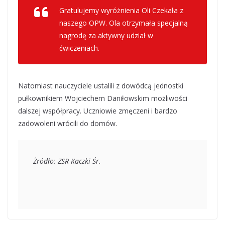
Gratulujemy wyróżnienia Oli Czekała z
naszego OPW. Ola otrzymała specjalną
nagrodę za aktywny udział w
ćwiczeniach.
Natomiast nauczyciele ustalili z dowódcą jednostki
pułkownikiem Wojciechem Daniłowskim możliwości
dalszej współpracy. Uczniowie zmęczeni i bardzo
zadowoleni wrócili do domów.
Żródło: ZSR Kaczki Śr.