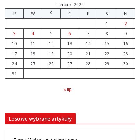
06.08.2026
sierpień 2026
P
W
Ś
C
P
S
N
Prawie 20 tys. zł dla dyrektora
1
2
szpitala. Podwyżka mimo
finansowych problemów
3
4
5
6
7
8
9
04.08.2026
10
11
12
13
14
15
16
17
18
19
20
21
22
23
Upały groźne dla zwierząt.
Weterynaria apeluje
24
25
26
27
28
29
30
04.08.2026
31
« lip
Losowo wybrane artykuły
Turek. Walka z wirusem grypy