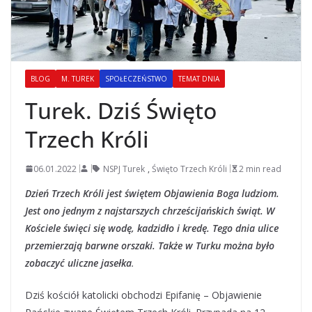
BLOG
M. TUREK
SPOŁECZEŃSTWO
TEMAT DNIA
Turek. Dziś Święto
Trzech Króli
06.01.2022
NSPJ Turek
,
Święto Trzech Króli
2 min read
Dzień Trzech Króli jest świętem Objawienia Boga ludziom
.
Jest ono jednym z najstarszych chrześcijańskich świąt.
W
Kościele święci się wodę, kadzidło i kredę. Tego dnia ulice
przemierzają barwne orszaki. Także w Turku można było
zobaczyć uliczne jasełka
.
Dziś kościół katolicki obchodzi Epifanię – Objawienie