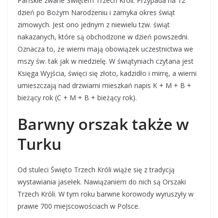
Pańskie zwane Świętem Trzech Króli. Przypada na 12
dzień po Bożym Narodzeniu i zamyka okres świąt
zimowych. Jest ono jednym z niewielu tzw. świąt
nakazanych, które są obchodzone w dzień powszedni.
Oznacza to, że wierni mają obowiązek uczestnictwa we
mszy św. tak jak w niedzielę. W świątyniach czytana jest
Księga Wyjścia, święci się złoto, kadzidło i mirrę, a wierni
umieszczają nad drzwiami mieszkań napis K + M + B +
bieżący rok (C + M + B + bieżący rok).
Barwny orszak także w
Turku
Od stuleci Święto Trzech Króli wiąże się z tradycją
wystawiania jasełek. Nawiązaniem do nich są Orszaki
Trzech Króli. W tym roku barwne korowody wyruszyły w
prawie 700 miejscowościach w Polsce.