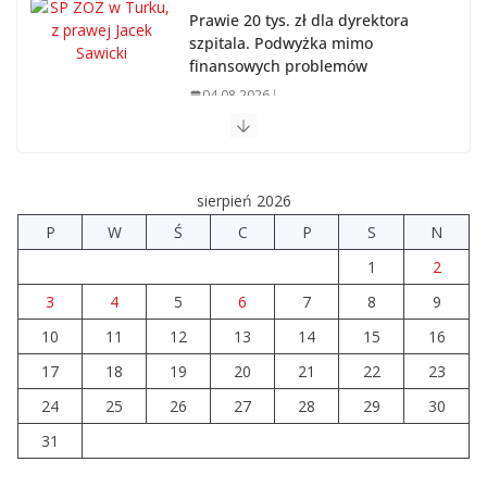
Prawie 20 tys. zł dla dyrektora
szpitala. Podwyżka mimo
finansowych problemów
04.08.2026
Upały groźne dla zwierząt. Weterynaria apeluje
04.08.2026
sierpień 2026
P
W
Ś
C
P
S
N
Wiata Wielkopolska. Dotacje nawet do 300 tys. zł
1
2
04.08.2026
3
4
5
6
7
8
9
10
11
12
14 sierpnia urzędy skarbowe
13
14
15
16
będą nieczynne
17
18
19
20
21
22
23
06.08.2026
24
25
26
27
28
29
30
31