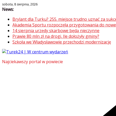
Skip
sobota, 8 sierpnia, 2026
News:
to
content
Brylant dla Turku? 255. miejsce trudno uznać za sukc
Akademia Sportu rozpoczęła przygotowania do now
14 sierpnia urzędy skarbowe będą nieczynne
Prawie 80 mln zł na drogi. Ile dołożyły gminy?
Szkoła we Władysławowie przechodzi modernizację
Najciekawszy portal w powiecie