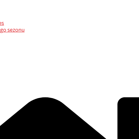
es
ego sezonu