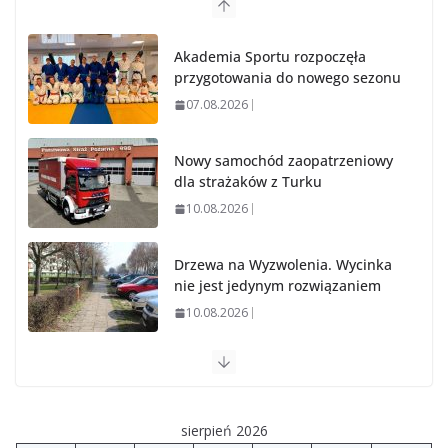
Akademia Sportu rozpoczęła
przygotowania do nowego sezonu
07.08.2026
Nowy samochód zaopatrzeniowy
dla strażaków z Turku
10.08.2026
Drzewa na Wyzwolenia. Wycinka
nie jest jedynym rozwiązaniem
10.08.2026
Mocny start Tura i Teleszyny.
Obie drużyny z kompletem
punktów
sierpień 2026
10.08.2026