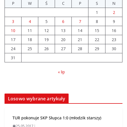
P
W
Ś
C
P
S
N
1
2
V liga wystartowała. Tulisia
przegrywa, Orzeł wygrywa
3
4
5
6
7
8
9
10.08.2026
10
11
12
13
14
15
16
17
18
19
20
21
22
23
Brylant dla Turku? 255. miejsce
trudno uznać za sukces
24
25
26
27
28
29
30
07.08.2026
31
« lip
Losowo wybrane artykuły
TUR pokonuje SKP Słupca 1:0 (młodzik starszy)
25.05.2017