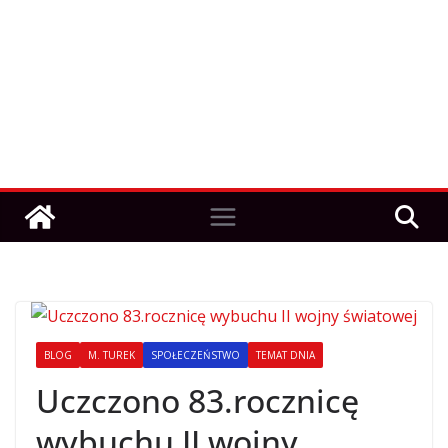
BLOG
M. TUREK
SPOŁECZEŃSTWO
TEMAT DNIA
Uczczono 83.rocznicę
wybuchu II wojny