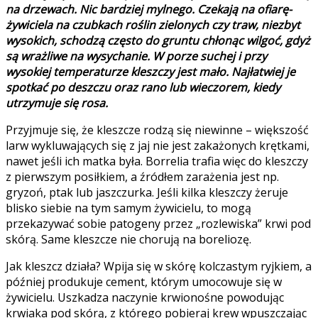
na drzewach. Nic bardziej mylnego. Czekają na ofiarę-
żywiciela na czubkach roślin zielonych czy traw, niezbyt
wysokich, schodzą często do gruntu chłonąc wilgoć, gdyż
są wrażliwe na wysychanie. W porze suchej i przy
wysokiej temperaturze kleszczy jest mało. Najłatwiej je
spotkać po deszczu oraz rano lub wieczorem, kiedy
utrzymuje się rosa.
Przyjmuje się, że kleszcze rodzą się niewinne – większość
larw wykluwających się z jaj nie jest zakażonych krętkami,
nawet jeśli ich matka była. Borrelia trafia więc do kleszczy
z pierwszym posiłkiem, a źródłem zarażenia jest np.
gryzoń, ptak lub jaszczurka. Jeśli kilka kleszczy żeruje
blisko siebie na tym samym żywicielu, to mogą
przekazywać sobie patogeny przez „rozlewiska” krwi pod
skórą. Same kleszcze nie chorują na boreliozę.
Jak kleszcz działa? Wpija się w skórę kolczastym ryjkiem, a
później produkuje cement, którym umocowuje się w
żywicielu. Uszkadza naczynie krwionośne powodując
krwiaka pod skórą, z którego pobieraj krew wpuszczając