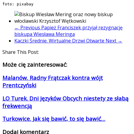
foto: pixabay
← Previous
Papież Franciszek przyjął rezygnację
biskupa Wiesława Meringa
Kaczki Średnie. Wirtualne Drzwi Otwarte
Next →
Share This Post:
Może cię zainteresować:
Malanów. Radny Frątczak kontra wójt
Prentczyński
LO Turek. Dni Języków Obcych niestety ze słabą
frekwencją
Turkowice. Jak się bawić, to się bawić…
Dodaj komentarz