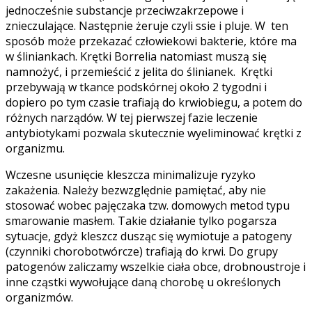
jednocześnie substancje przeciwzakrzepowe i
znieczulające. Następnie żeruje czyli ssie i pluje. W ten
sposób może przekazać człowiekowi bakterie, które ma
w śliniankach. Krętki Borrelia natomiast muszą się
namnożyć, i przemieścić z jelita do ślinianek. Krętki
przebywają w tkance podskórnej około 2 tygodni i
dopiero po tym czasie trafiają do krwiobiegu, a potem do
różnych narządów. W tej pierwszej fazie leczenie
antybiotykami pozwala skutecznie wyeliminować krętki z
organizmu.
Wczesne usunięcie kleszcza minimalizuje ryzyko
zakażenia. Należy bezwzględnie pamiętać, aby nie
stosować wobec pajęczaka tzw. domowych metod typu
smarowanie masłem. Takie działanie tylko pogarsza
sytuacje, gdyż kleszcz dusząc się wymiotuje a patogeny
(czynniki chorobotwórcze) trafiają do krwi. Do grupy
patogenów zaliczamy wszelkie ciała obce, drobnoustroje i
inne cząstki wywołujące daną chorobę u określonych
organizmów.