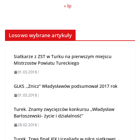
« lip
Losowo wybrane artykuły
Siatkarze z ZST w Turku na pierwszym miejscu
Mistrzostw Powiatu Tureckiego
01.03.2018
GLKS ,,Znicz” Władysławów podsumował 2017 rok
01.03.2018
Turek. Znamy zwycięzców konkursu „Władysław
Bartoszewski- życie i działalność”
28.02.2018
Turek. Trwa finał XIX Licealiady w piłce siatkowej