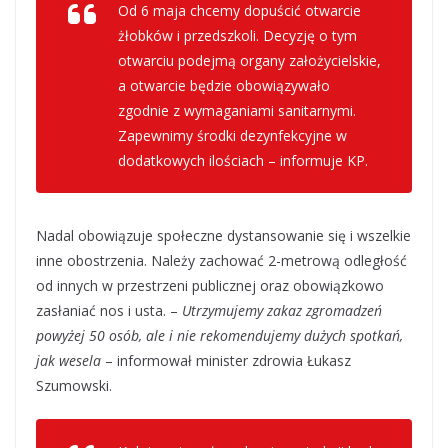
Od 6 maja chcemy dopuścić otwarcie
żłobków i przedszkoli. Decyzję o tym
otwarciu podejmą organy założycielskie,
a otwarcie będzie obowiązywało
zgodnie z wymaganiami sanitarnymi.
Zapewnimy środki dezynfekcyjne w
dodatkowych ilościach – informuje KP.
Nadal obowiązuje społeczne dystansowanie się i wszelkie
inne obostrzenia. Należy zachować 2-metrową odległość
od innych w przestrzeni publicznej oraz obowiązkowo
zasłaniać nos i usta. –
Utrzymujemy zakaz zgromadzeń
powyżej 50 osób, ale i nie rekomendujemy dużych spotkań,
jak wesela
– informował minister zdrowia Łukasz
Szumowski.