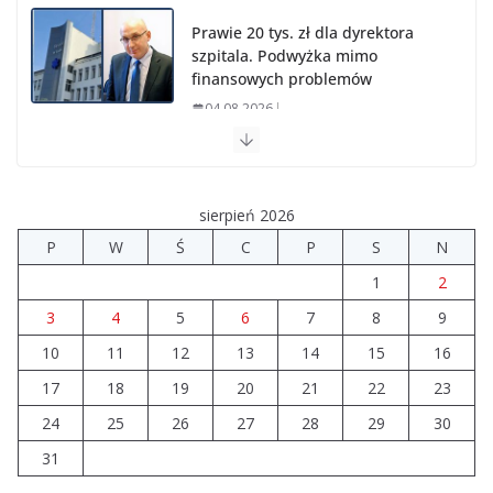
Prawie 20 tys. zł dla dyrektora
szpitala. Podwyżka mimo
finansowych problemów
04.08.2026
Upały groźne dla zwierząt. Weterynaria apeluje
04.08.2026
sierpień 2026
P
W
Ś
C
P
S
N
Wiata Wielkopolska. Dotacje nawet do 300 tys. zł
1
2
04.08.2026
3
4
5
6
7
8
9
10
11
12
14 sierpnia urzędy skarbowe
13
14
15
16
będą nieczynne
17
18
19
20
21
22
23
06.08.2026
24
25
26
27
28
29
30
31