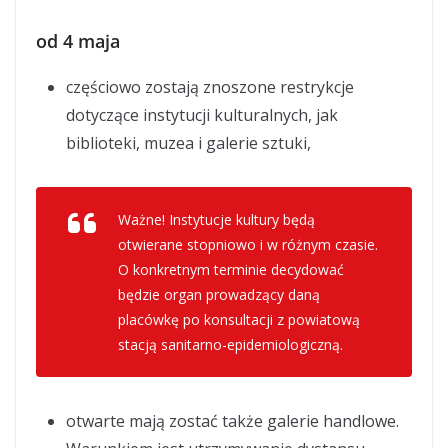
od 4 maja
częściowo zostają znoszone restrykcje
dotyczące instytucji kulturalnych, jak
biblioteki, muzea i galerie sztuki,
Ważne! Instytucje kultury będą
otwierane stopniowo i w różnym czasie.
O konkretnym terminie decydować
będzie organ prowadzący daną
placówkę po konsultacji z powiatową
stacją sanitarno-epidemiologiczną.
otwarte mają zostać także galerie handlowe.