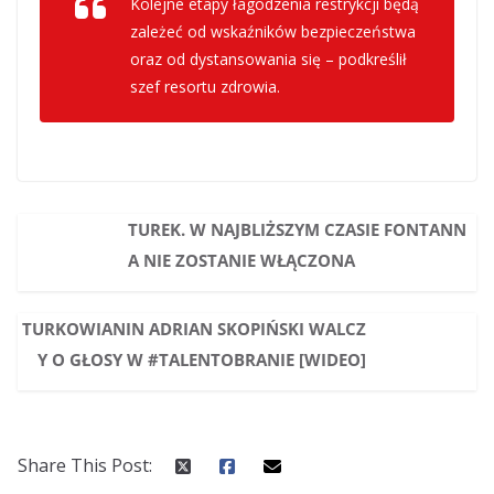
Kolejne etapy łagodzenia restrykcji będą
zależeć od wskaźników bezpieczeństwa
oraz od dystansowania się – podkreślił
szef resortu zdrowia.
TUREK. W NAJBLIŻSZYM CZASIE FONTANN
A NIE ZOSTANIE WŁĄCZONA
TURKOWIANIN ADRIAN SKOPIŃSKI WALCZ
Y O GŁOSY W #TALENTOBRANIE [WIDEO]
Share This Post: