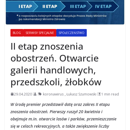
BLOG
SERWISY SPECJALNE
SPOŁECZEŃSTWO
II etap znoszenia
obostrzeń. Otwarcie
galerii handlowych,
przedszkoli, żłobków
29.04.2020
koronawirus
,
Łukasz Szumowski
1 min read
W środę premier przedstawił datę oraz zakres II etapu
znoszenia obostrzeń. Pierwszy ruszył 20 kwietnia i
obejmuje m.in. otwarcie lasów i parków, przemieszczanie
się w celach rekreacyjnych, a także zwiększenie liczby