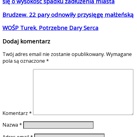
się o wysokość spadku zadłużenia miasta
Brudzew. 22 pary odnowiły przysięgę małżeńską
WOŚP Turek. Potrzebne Dary Serca
Dodaj komentarz
Twój adres email nie zostanie opublikowany.
Wymagane
pola są oznaczone
*
Komentarz
*
Nazwa
*
Adres email
*