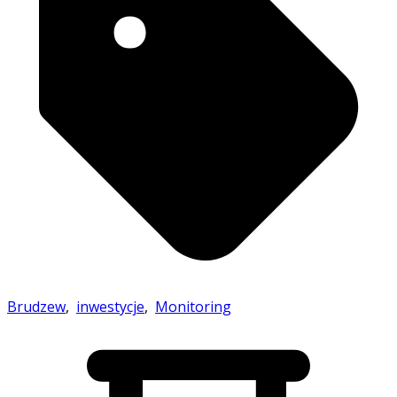
Brudzew
,
inwestycje
,
Monitoring