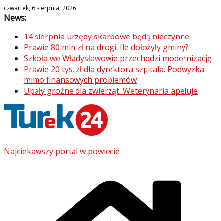
Skip
czwartek, 6 sierpnia, 2026
News:
to
content
14 sierpnia urzędy skarbowe będą nieczynne
Prawie 80 mln zł na drogi. Ile dołożyły gminy?
Szkoła we Władysławowie przechodzi modernizację
Prawie 20 tys. zł dla dyrektora szpitala. Podwyżka
mimo finansowych problemów
Upały groźne dla zwierząt. Weterynaria apeluje
Najciekawszy portal w powiecie