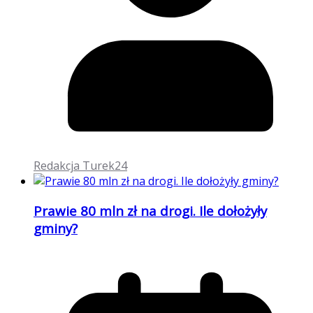
Redakcja Turek24
Prawie 80 mln zł na drogi. Ile dołożyły
gminy?