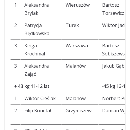
1
Aleksandra
Wieruszów
Bartosz
Brylak
Torzewicz
2
Patrycja
Turek
Wiktor Jacko
Będkowska
3
Kinga
Warszawa
Bartosz
Krochmal
Sobiszewski
3
Aleksandra
Malanów
Jakub Gąbal
Zająć
+ 43 kg 11-12 lat
-45 kg 13-14 
1
Wiktor Cieślak
Malanów
Norbert Pie
2
Filip Konefał
Grzymiszew
Damian Wyp