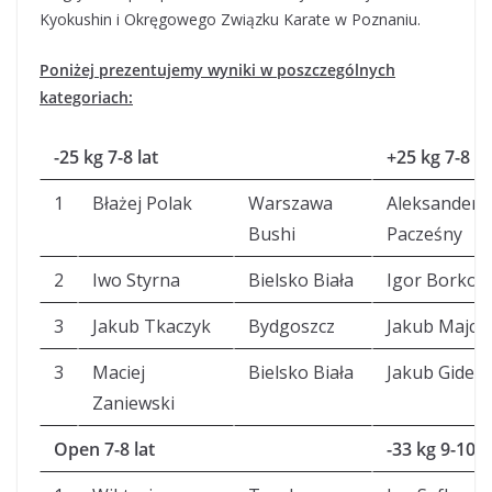
Kyokushin i Okręgowego Związku Karate w Poznaniu.
Poniżej prezentujemy wyniki w poszczególnych
kategoriach:
-25 kg 7-8 lat
+25 kg 7-8 la
1
Błażej Polak
Warszawa
Aleksander
Bushi
Pacześny
2
Iwo Styrna
Bielsko Biała
Igor Borkow
3
Jakub Tkaczyk
Bydgoszcz
Jakub Majch
3
Maciej
Bielsko Biała
Jakub Gidels
Zaniewski
Open 7-8 lat
-33 kg 9-10 l