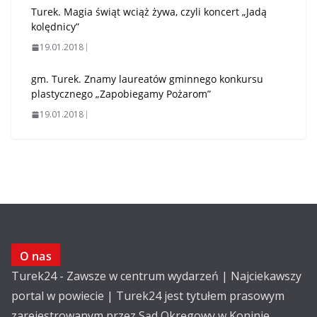
Turek. Magia świąt wciąż żywa, czyli koncert „Jadą
kolędnicy”
19.01.2018
gm. Turek. Znamy laureatów gminnego konkursu
plastycznego „Zapobiegamy Pożarom”
19.01.2018
O nas
Turek24 - Zawsze w centrum wydarzeń | Najciekawszy
portal w powiecie | Turek24 jest tytułem prasowym
zarejestrowanym przez Sąd Okręgowy w Koninie.