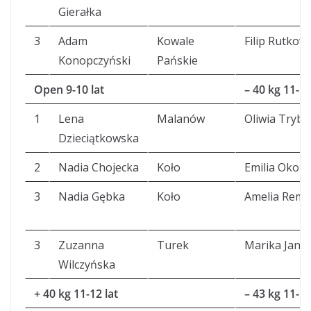
Gierałka
3
Adam
Kowale
Filip Rutkow
Konopczyński
Pańskie
Open 9-10 lat
– 40 kg 11-12
1
Lena
Malanów
Oliwia Trybu
Dzieciątkowska
2
Nadia Chojecka
Koło
Emilia Okon
3
Nadia Gębka
Koło
Amelia Remb
3
Zuzanna
Turek
Marika Jania
Wilczyńska
+ 40 kg 11-12 lat
– 43 kg 11-12