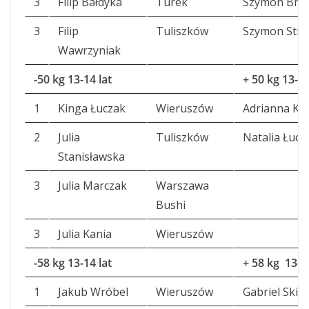
3
Filip Bałdyka
Turek
Szymon Bru
3
Filip
Tuliszków
Szymon Stró
Wawrzyniak
-50 kg 13-14 lat
+ 50 kg 13-14
1
Kinga Łuczak
Wieruszów
Adrianna Ko
2
Julia
Tuliszków
Natalia Łucz
Stanisławska
3
Julia Marczak
Warszawa
Bushi
3
Julia Kania
Wieruszów
-58 kg 13-14 lat
+ 58 kg 13-14
1
Jakub Wróbel
Wieruszów
Gabriel Skier