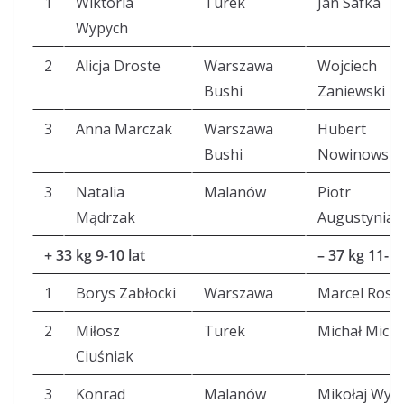
1
Wiktoria
Turek
Jan Safka
Wypych
2
Alicja Droste
Warszawa
Wojciech
Bushi
Zaniewski
3
Anna Marczak
Warszawa
Hubert
Bushi
Nowinowski
3
Natalia
Malanów
Piotr
Mądrzak
Augustyniak
+ 33 kg 9-10 lat
– 37 kg 11-12
1
Borys Zabłocki
Warszawa
Marcel Rosi
2
Miłosz
Turek
Michał Micha
Ciuśniak
3
Konrad
Malanów
Mikołaj Wyp