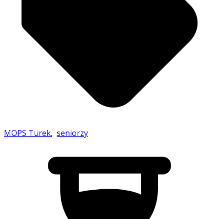
MOPS Turek
,
seniorzy