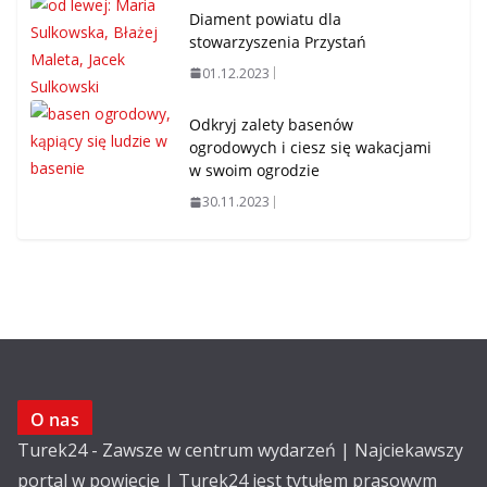
Diament powiatu dla
stowarzyszenia Przystań
01.12.2023
Odkryj zalety basenów
ogrodowych i ciesz się wakacjami
w swoim ogrodzie
30.11.2023
O nas
Turek24 - Zawsze w centrum wydarzeń | Najciekawszy
portal w powiecie | Turek24 jest tytułem prasowym