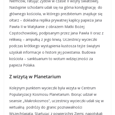
Niemców, ratując Żydów w czasie II wojny światowej.
Następnie schodami udali się na górna kondygnację do
głównego kościoła, w którego prezbiterium znajduje się
ołtarz – dokładna replika prywatnej kaplicy papieża Jana
Pawła II w Watykanie z obrazem Matki Bożej
Częstochowskiej, podpisanym przez Jana Pawła II oraz z
relikwią – ampułką z jego krwią. Uczestnicy wycieczki
podczas krótkiego wystąpienia kustosza tejże świątyni
uzyskali informacje o historii jej powstania. Budowa
kościoła – sanktuarium to wotum wdzięczności za
papieża Polaka.
Z wizytą w Planetarium
Kolejnym punktem wycieczki była wizyta w Centrum
Popularyzacji Kosmosu Planetarium. Biorąc udział w
seansie „Makrokosmos”, uczestnicy wycieczki udali się w
wirtualną podróży do granic poznawalności
Wszechświata. Startując z powierzchni Ziemi, napotykali