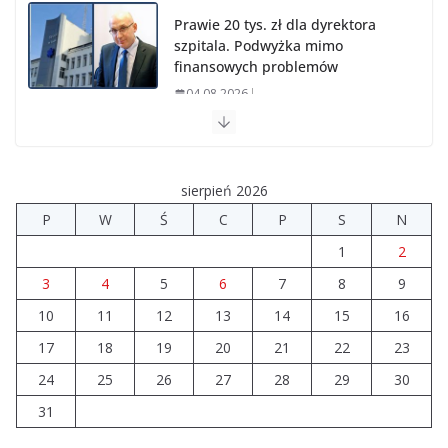
Prawie 20 tys. zł dla dyrektora
szpitala. Podwyżka mimo
finansowych problemów
04.08.2026
Upały groźne dla zwierząt. Weterynaria apeluje
04.08.2026
sierpień 2026
P
W
Ś
C
P
S
N
Wiata Wielkopolska. Dotacje nawet do 300 tys. zł
1
2
04.08.2026
3
4
5
6
7
8
9
10
11
12
14 sierpnia urzędy skarbowe
13
14
15
16
będą nieczynne
17
18
19
20
21
22
23
06.08.2026
24
25
26
27
28
29
30
31