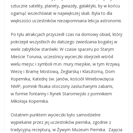
sztuczne satelity, planety, gwiazdy, galaktyki, by w końcu
ogarnąć wszechświat w największej skali. Była to dla
większości uczestników niezapomniana lekcja astronomii.
Po tylu atrakcjach przyszedł czas na domowy obiad, który
pokrzepił wszystkich do dalszego zwiedzania bogatej w
wiele zabytków starówki. W czasie spaceru po Starym
Mieście Torunia, uczestnicy wycieczki obejrzeli wśród
wielu miejsc i symboli m.in. mury miejskie, w tym Krzywą
Wieżę i Bramę Mostową, Żeglarską i Klasztorną, Dom
Kopernika, Katedrę św. Janów, kościół Wniebowzięcia
NMP, pomnik flisaka otoczony zasłuchanymi żabami,
w formie fontanny i Rynek Staromiejski z pomnikiem
Mikołaja Kopernika.
Ostatnim punktem wycieczki było samodzielne
wypiekanie przez jej uczestników piernika, zgodnie z
tradycyjną recepturą, w Żywym Muzeum Piernika. Zajęcia