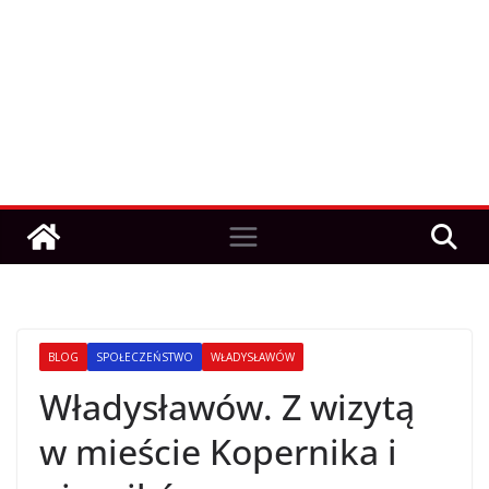
BLOG
SPOŁECZEŃSTWO
WŁADYSŁAWÓW
Władysławów. Z wizytą
w mieście Kopernika i