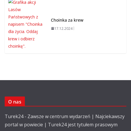
Choinka za krew
17.12.2024
O nas
Turek24 - Zawsze w centrum wydarzeń | Najciekawszy
portal w powiecie | Turek24 jest tytułem prasowym