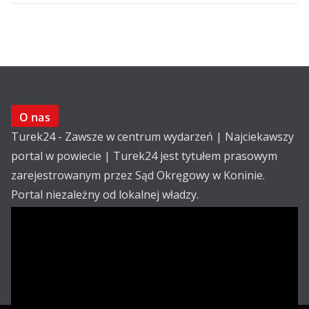
O nas
Turek24 - Zawsze w centrum wydarzeń | Najciekawszy
portal w powiecie | Turek24 jest tytułem prasowym
zarejestrowanym przez Sąd Okręgowy w Koninie.
Portal niezależny od lokalnej władzy.
Kontakt:
email: redakcja@turek24.com.pl
tel. kom. 502 390 836
Reklama
Redakcja
Regulamin