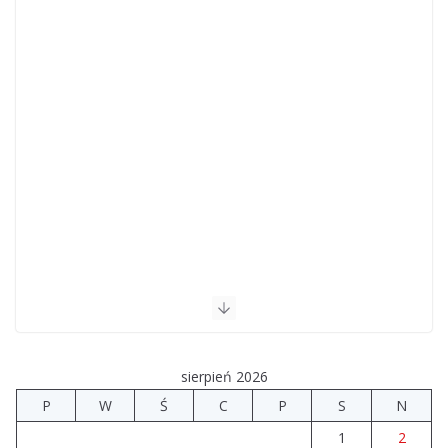
sierpień 2026
P
W
Ś
C
P
S
N
1
2