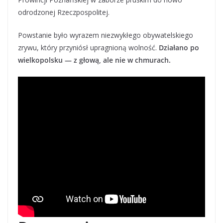
odrodzonej Rzeczpospolitej.
Powstanie było wyrazem niezwykłego obywatelskiego
zrywu, który przyniósł upragnioną wolność.
Działano po
wielkopolsku — z głową, ale nie w chmurach.