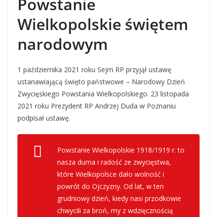
Powstanie
Wielkopolskie świętem
narodowym
1 października 2021 roku Sejm RP przyjął ustawę
ustanawiającą święto państwowe – Narodowy Dzień
Zwycięskiego Powstania Wielkopolskiego. 23 listopada
2021 roku Prezydent RP Andrzej Duda w Poznaniu
podpisał ustawę.
Powstanie Wielkopolskie 1918/1919 r. to
nasza duma i radość ze zwycięstwa,
które Wielkopolsce dało wolność i
powrót do Ojczyzny. Od lat, w ten
grudniowy dzień, kiedy nasi przodkowie
chwycili za broń, my z wdzięcznością