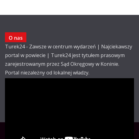
O nas
Turek24 - Zawsze w centrum wydarzeń | Najciekawszy
portal w powiecie | Turek24 jest tytułem prasowym
zarejestrowanym przez Sąd Okręgowy w Koninie.
Portal niezależny od lokalnej władzy.
Kontakt:
email: redakcja@turek24.com.pl
tel. kom. 502 390 836
Reklama
Redakcja
Regulamin
Copyright © Turek24.com.pl Wdrożenie :
Rabnet.pl