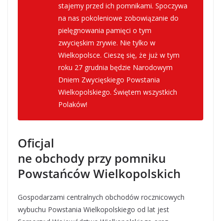
stajemy przed ich pomnikami. Spoczywa
na nas pokoleniowe zobowiązanie do
pielęgnowania pamięci o tym
zwycięskim zrywie. Nie tylko w
Wielkopolsce. Cieszę się, że już w tym
roku 27 grudnia będzie Narodowym
Dniem Zwycięskiego Powstania
Wielkopolskiego. Świętem wszystkich
Polaków!
– tłumaczy w swoim powstańczym apelu
Marek Woźniak
, Marszałek Województwa
Oficjal
Wielkopolskiego.
ne obchody przy pomniku
Powstańców Wielkopolskich
Gospodarzami centralnych obchodów rocznicowych
wybuchu Powstania Wielkopolskiego od lat jest