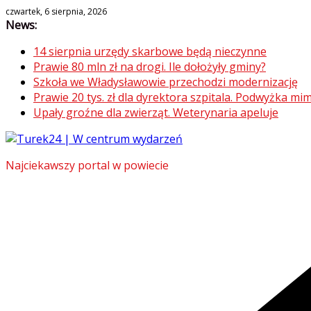
Skip
czwartek, 6 sierpnia, 2026
News:
to
content
14 sierpnia urzędy skarbowe będą nieczynne
Prawie 80 mln zł na drogi. Ile dołożyły gminy?
Szkoła we Władysławowie przechodzi modernizację
Prawie 20 tys. zł dla dyrektora szpitala. Podwyżka 
Upały groźne dla zwierząt. Weterynaria apeluje
Najciekawszy portal w powiecie