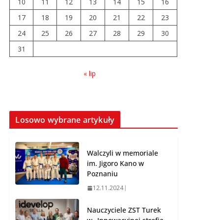
10
11
12
13
14
15
16
17
18
19
20
21
22
23
Prawie 20 tys. zł dla
24
25
26
dyrektora szpitala.
27
28
29
30
Podwyżka mimo
31
finansowych
problemów
« lip
04.08.2026
Brylant dla Turku? 255.
miejsce trudno uznać
Losowo wybrane artykuły
za sukces
07.08.2026
Walczyli w memoriale
im. Jigoro Kano w
Poznaniu
12.11.2024
Nauczyciele ZST Turek