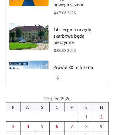
nowego sezonu
07.08.2026
14 sierpnia urzędy
skarbowe będą
nieczynne
06.08.2026
Prawie 80 mln zł na
drogi. Ile dołożyły
gminy?
06.08.2026
sierpień 2026
Szkoła we
P
W
Ś
C
P
S
N
Władysławowie
1
2
przechodzi
modernizację
3
4
5
6
7
8
9
06.08.2026