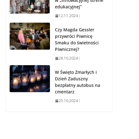
w „Innowacyjnej strefie
edukacyjnej”
12.11.2024
Czy Magda Gessler
przywróci Piwnicę
Smaku do świetności
Piwnicznej?
28.10.2024
W Święto Zmarłych i
Dzień Zaduszny
bezpłatny autobus na
cmentarz
25.10.2024