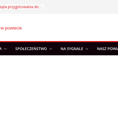
Akademia Sportu rozpoczęła przygotowania do nowego sezonu
 w powiecie
A
SPOŁECZEŃSTWO
NA SYGNALE
NASZ POWI