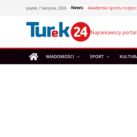
Skip
News:
piątek, 7 sierpnia, 2026
to
content
Najciekawszy portal
WIADOMOŚCI
SPORT
KULTUR