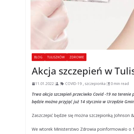
BLOG
TULISZKÓW
ZDROWIE
Akcja szczepień w Tul
11.01.2022
COVID-19
,
szczepionka
0 min read
Trwa akcja szczepień przeciwko Covid -19 na terenie p
będzie można przyjąć
już 14 stycznia
w Urzędzie Gmin
Zaszczepić będzie się można szczepionką Johnson & 
We wtorek Ministerstwo Zdrowia poinformowało o 1