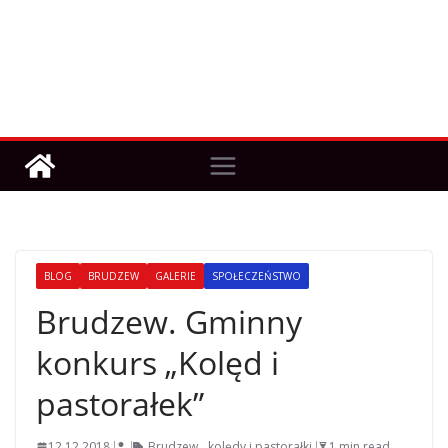
BLOG
BRUDZEW
GALERIE
SPOŁECZEŃSTWO
Brudzew. Gminny
konkurs „Kolęd i
pastorałek”
12.12.2018
Brudzew
,
kolędy i pastorałki
1 min read