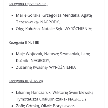
Kategoria I (przedszkole)
Marię Górską, Grzegorza Mendaka, Agatę
Trząsowską- NAGRODY,
Olgę Kałużną, Natalię Sęk- WYRÓŻNIENIA;
Kategoria II (kl. I-III)
Maję Wojtczak, Nataszę Szymaniak, Lenę
Kuźnik- NAGRODY,
Zuzannę Kwaśną- WYRÓŻNIENIA;
Kategoria III (kl. IV- VI)
Liliannę Hanczaruk, Wiktorię Świerblewską,
Tymoteusza Chałupniczaka- NAGRODY,
Zofię Górską, Oliwię Borysiewicz-