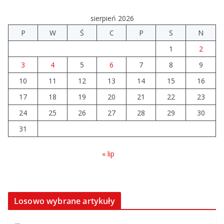
04.08.2026
sierpień 2026
P
W
Ś
C
P
S
N
14 sierpnia urzędy skarbowe
1
2
będą nieczynne
06.08.2026
3
4
5
6
7
8
9
10
11
12
13
14
15
16
Prawie 80 mln zł na drogi. Ile
17
18
19
20
21
22
23
dołożyły gminy?
24
25
26
27
28
29
30
06.08.2026
31
« lip
Losowo wybrane artykuły