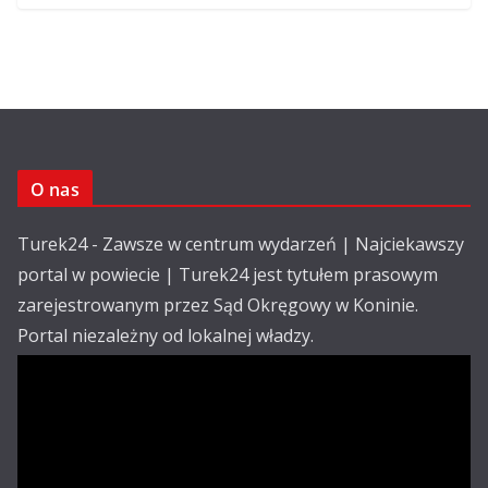
O nas
Turek24 - Zawsze w centrum wydarzeń | Najciekawszy
portal w powiecie | Turek24 jest tytułem prasowym
zarejestrowanym przez Sąd Okręgowy w Koninie.
Portal niezależny od lokalnej władzy.
Kontakt:
email: redakcja@turek24.com.pl
tel. kom. 502 390 836