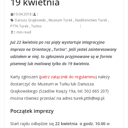
19 kwietnia
10.04.2018
Dariusz Grajkowski
,
Muzeum Turek
,
Nadleśnictwo Turek
,
PTTK Turek
,
TurIno
1 min read
Już 22 kwietnia po raz piąty wystartuje Integracyjna
Impreza na Orientację „TurIno”. Jeśli jesteś zainteresowany
udziałem w niej, to zgłoszenia przyjmowane są w formie
pisemnej lub mailowej tylko do 19 kwietnia.
Karty zgłoszeń (
patrz załącznik do regulaminu
) należy
dostarczyć do Muzeum w Turku lub Dariusza
Grajkowskiego (Szadów Księży 19a, tel. 502 665 207)
można również przesłać na adres turek.pttk@wp.pl.
Początek imprezy
Start rajdu odbędzie się
22 kwietnia o godz. 10.00
w