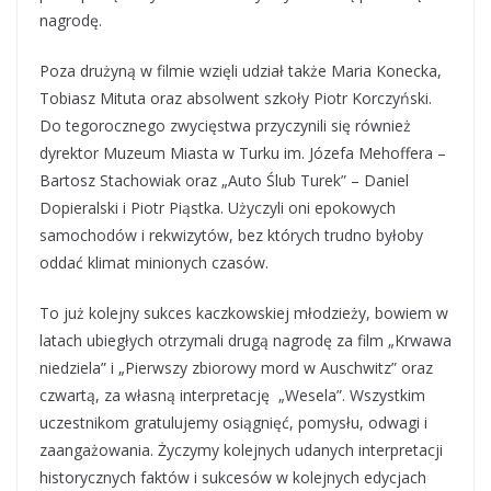
nagrodę.
Poza drużyną w filmie wzięli udział także Maria Konecka,
Tobiasz Mituta oraz absolwent szkoły Piotr Korczyński.
Do tegorocznego zwycięstwa przyczynili się również
dyrektor Muzeum Miasta w Turku im. Józefa Mehoffera –
Bartosz Stachowiak oraz „Auto Ślub Turek” – Daniel
Dopieralski i Piotr Piąstka. Użyczyli oni epokowych
samochodów i rekwizytów, bez których trudno byłoby
oddać klimat minionych czasów.
To już kolejny sukces kaczkowskiej młodzieży, bowiem w
latach ubiegłych otrzymali drugą nagrodę za film „Krwawa
niedziela” i „Pierwszy zbiorowy mord w Auschwitz” oraz
czwartą, za własną interpretację „Wesela”. Wszystkim
uczestnikom gratulujemy osiągnięć, pomysłu, odwagi i
zaangażowania. Życzymy kolejnych udanych interpretacji
historycznych faktów i sukcesów w kolejnych edycjach