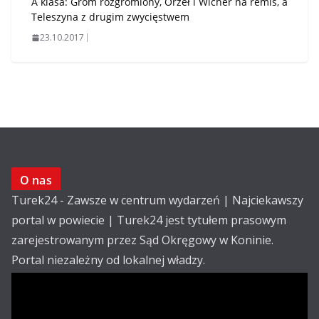
A klasa: Grom rozgromiony, Orzeł i Wicher na remis, a
Teleszyna z drugim zwycięstwem
23.10.2017
O nas
Turek24 - Zawsze w centrum wydarzeń | Najciekawszy
portal w powiecie | Turek24 jest tytułem prasowym
zarejestrowanym przez Sąd Okręgowy w Koninie.
Portal niezależny od lokalnej władzy.
Kontakt:
email: redakcja@turek24.com.pl