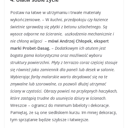
Postaw na łatwe w utrzymaniu i trwałe materiały
wykończeniowe. – W
kuchni, przedpokoju czy łazience
świetnie sprawdzą się płytki z betonu szlachetnego. Są
wysoce odporne na ścieranie, uszkodzenia mechanicznie i
nie chłoną wilgoci
–
mówi Andrzej Chłopek, ekspert
marki Probet-Dasag.
–
Dodatkowym ich atutem jest
bogata gama kolorystyczna oraz możliwość wyboru
struktury powierzchni. Płyty z terrazzo coraz częściej stosuje
się również jako zamiennik dla paneli lub desek w salonie.
Wybierając farby malarskie warto decydować się na te
zmywalne lub szorowalne, co pozwoli dłużej utrzymać
ściany w czystości. Obrazy powieś na przylepnych haczykach,
które zastąpią trudne do usunięcia dziury w ścianach
.
Wreszcie – ogranicz do minimum bibeloty i dekoracje.
Pamiętaj, że są one siedliskiem kurzu. Im mniej dekoracji,
tym sprzątanie będzie szybsze i łatwiejsze.