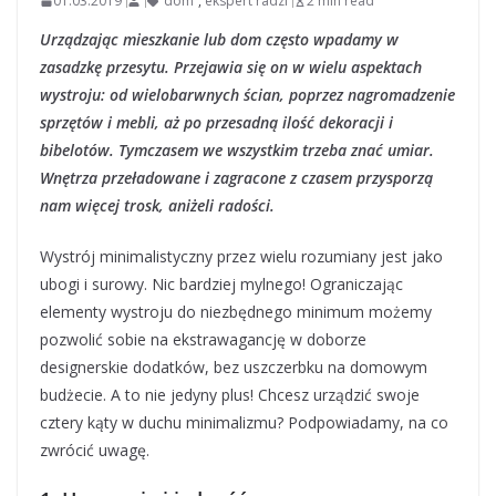
01.03.2019
dom
,
ekspert radzi
2 min read
Urządzając mieszkanie lub dom często wpadamy w
zasadzkę przesytu. Przejawia się on w wielu aspektach
wystroju: od wielobarwnych ścian, poprzez nagromadzenie
sprzętów i mebli, aż po przesadną ilość dekoracji i
bibelotów. Tymczasem we wszystkim trzeba znać umiar.
Wnętrza przeładowane i zagracone z czasem przysporzą
nam więcej trosk, aniżeli radości.
Wystrój minimalistyczny przez wielu rozumiany jest jako
ubogi i surowy. Nic bardziej mylnego! Ograniczając
elementy wystroju do niezbędnego minimum możemy
pozwolić sobie na ekstrawagancję w doborze
designerskie dodatków, bez uszczerbku na domowym
budżecie. A to nie jedyny plus! Chcesz urządzić swoje
cztery kąty w duchu minimalizmu? Podpowiadamy, na co
zwrócić uwagę.