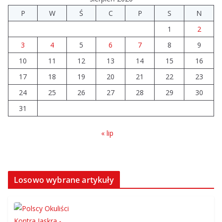
Prawie 20 tys. zł dla dyrektora szpitala. Podwyżka
P
W
Ś
C
P
S
N
mimo finansowych problemów
1
2
04.08.2026
3
4
5
6
7
8
9
10
11
12
Brylant dla Turku? 255. miejsce
13
14
15
16
trudno uznać za sukces
17
18
19
20
21
22
23
07.08.2026
24
25
26
27
28
29
30
31
« lip
Losowo wybrane artykuły