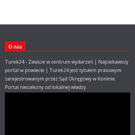
O nas
Turek24 - Zawsze w centrum wydarzeń | Najciekawszy
portal w powiecie | Turek24 jest tytułem prasowym
zarejestrowanym przez Sąd Okręgowy w Koninie.
Portal niezależny od lokalnej władzy.
Kontakt:
email: redakcja@turek24.com.pl
tel. kom. 502 390 836
Reklama
Redakcja
Regulamin