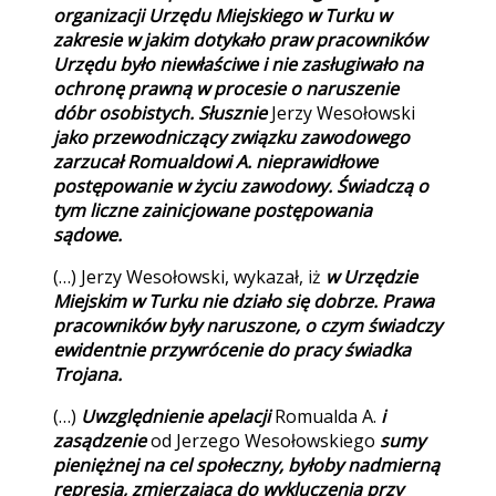
organizacji Urzędu Miejskiego w Turku w
zakresie w jakim dotykało praw pracowników
Urzędu było niewłaściwe i nie zasługiwało na
ochronę prawną w procesie o naruszenie
dóbr osobistych. Słusznie
Jerzy Wesołowski
jako przewodniczący związku zawodowego
zarzucał Romualdowi A. nieprawidłowe
postępowanie w życiu zawodowy. Świadczą o
tym liczne zainicjowane postępowania
sądowe.
(…) Jerzy Wesołowski, wykazał, iż
w Urzędzie
Miejskim w Turku nie działo się dobrze. Prawa
pracowników były naruszone, o czym świadczy
ewidentnie przywrócenie do pracy świadka
Trojana.
(…)
Uwzględnienie apelacji
Romualda A.
i
zasądzenie
od Jerzego Wesołowskiego
sumy
pieniężnej na cel społeczny, byłoby nadmierną
represją, zmierzającą do wykluczenia przy