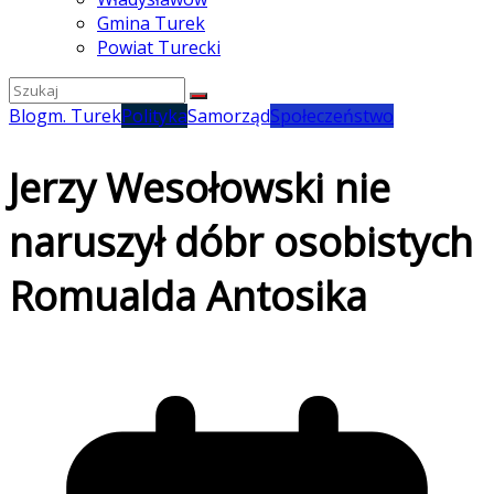
Gmina Turek
Powiat Turecki
Blog
m. Turek
Polityka
Samorząd
Społeczeństwo
Jerzy Wesołowski nie
naruszył dóbr osobistych
Romualda Antosika