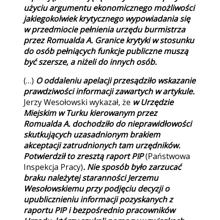
użyciu argumentu ekonomicznego możliwości
jakiegokolwiek krytycznego wypowiadania się
w przedmiocie pełnienia urzędu burmistrza
przez Romualda A. Granice krytyki w stosunku
do osób pełniących funkcje publiczne muszą
być szersze, a niżeli do innych osób.
(…)
O oddaleniu apelacji przesądziło wskazanie
prawdziwości informacji zawartych w artykule.
Jerzy Wesołowski wykazał, że
w Urzędzie
Miejskim w Turku kierowanym przez
Romualda A. dochodziło do nieprawidłowości
skutkujących uzasadnionym brakiem
akceptacji zatrudnionych tam urzędników.
Potwierdził to zresztą raport PIP
(Państwowa
Inspekcja Pracy)
. Nie sposób było zarzucać
braku należytej staranności Jerzemu
Wesołowskiemu przy podjęciu decyzji o
upublicznieniu informacji pozyskanych z
raportu PIP i bezpośrednio pracowników