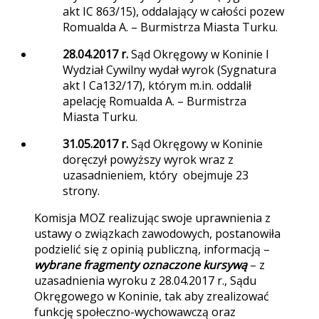
akt IC 863/15), oddalający w całości pozew
Romualda A. – Burmistrza Miasta Turku.
28.04.2017 r.
Sąd Okręgowy w Koninie I
Wydział Cywilny wydał wyrok (Sygnatura
akt I Ca132/17), którym m.in. oddalił
apelację Romualda A. – Burmistrza
Miasta Turku.
31.05.2017 r.
Sąd Okręgowy w Koninie
doręczył powyższy wyrok wraz z
uzasadnieniem, który obejmuje 23
strony.
Komisja MOZ realizując swoje uprawnienia z
ustawy o związkach zawodowych, postanowiła
podzielić się z opinią publiczną, informacją –
wybrane fragmenty oznaczone kursywą
– z
uzasadnienia wyroku z 28.04.2017 r., Sądu
Okręgowego w Koninie, tak aby zrealizować
funkcję społeczno-wychowawczą oraz