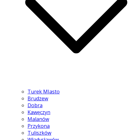
Turek MIasto
Brudzew
Dobra
Kawęczyn
Malanów
Przykona
Tuliszków
Władysławów