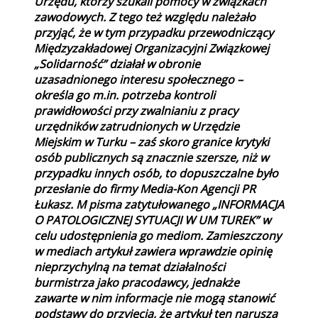
Urzędu, którzy szukali pomocy w związkach
zawodowych. Z tego też względu należało
przyjąć, że w tym przypadku przewodniczący
Międzyzakładowej Organizacyjni Związkowej
„Solidarność” działał w obronie
uzasadnionego interesu społecznego –
określa go m.in. potrzeba kontroli
prawidłowości przy zwalnianiu z pracy
urzędników zatrudnionych w Urzędzie
Miejskim w Turku – zaś skoro granice krytyki
osób publicznych są znacznie szersze, niż w
przypadku innych osób, to dopuszczalne było
przesłanie do firmy Media-Kon Agencji PR
Łukasz. M pisma zatytułowanego „INFORMACJA
O PATOLOGICZNEJ SYTUACJI W UM TUREK” w
celu udostępnienia go mediom. Zamieszczony
w mediach artykuł zawiera wprawdzie opinię
nieprzychylną na temat działalności
burmistrza jako pracodawcy, jednakże
zawarte w nim informacje nie mogą stanowić
podstawy do przyjęcia, że artykuł ten narusza