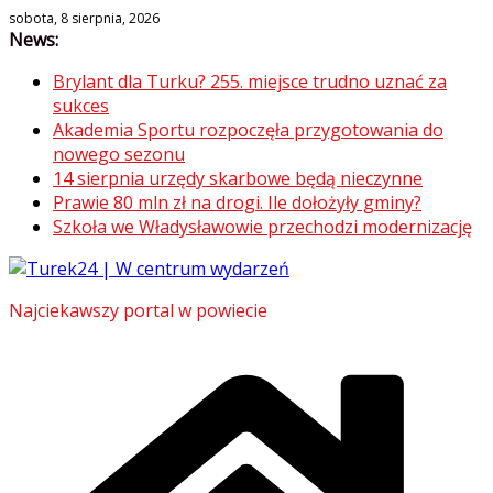
Skip
sobota, 8 sierpnia, 2026
News:
to
content
Brylant dla Turku? 255. miejsce trudno uznać za
sukces
Akademia Sportu rozpoczęła przygotowania do
nowego sezonu
14 sierpnia urzędy skarbowe będą nieczynne
Prawie 80 mln zł na drogi. Ile dołożyły gminy?
Szkoła we Władysławowie przechodzi modernizację
Najciekawszy portal w powiecie