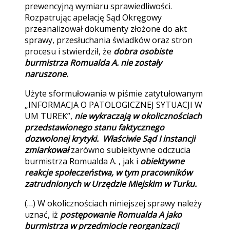
prewencyjną wymiaru sprawiedliwości.
Rozpatrując apelację Sąd Okręgowy
przeanalizował dokumenty złożone do akt
sprawy, przesłuchania świadków oraz stron
procesu i stwierdził, że
dobra osobiste
burmistrza Romualda A. nie zostały
naruszone.
Użyte sformułowania w piśmie zatytułowanym
„INFORMACJA O PATOLOGICZNEJ SYTUACJI W
UM TUREK”,
nie wykraczają w okolicznościach
przedstawionego stanu faktycznego
dozwolonej krytyki. Właściwie Sąd I instancji
zmiarkował
zarówno subiektywne odczucia
burmistrza Romualda A. , jak i
obiektywne
reakcje społeczeństwa, w tym pracowników
zatrudnionych w Urzędzie Miejskim w Turku.
(…) W okolicznościach niniejszej sprawy należy
uznać, iż
postępowanie Romualda A jako
burmistrza w przedmiocie reorganizacji