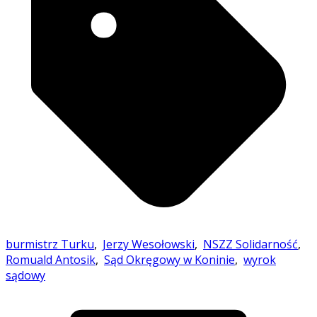
burmistrz Turku
,
Jerzy Wesołowski
,
NSZZ Solidarność
,
Romuald Antosik
,
Sąd Okręgowy w Koninie
,
wyrok
sądowy