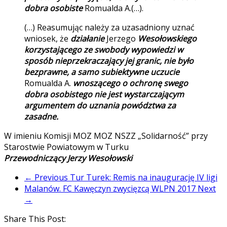
dobra osobiste
Romualda A.(…).
(…) Reasumując należy za uzasadniony uznać
wniosek, że
działanie
Jerzego
Wesołowskiego
korzystającego ze swobody wypowiedzi w
sposób nieprzekraczający jej granic, nie było
bezprawne, a samo subiektywne uczucie
Romualda A.
wnoszącego o ochronę swego
dobra osobistego nie jest wystarczającym
argumentem do uznania powództwa za
zasadne.
W imieniu Komisji MOZ MOZ NSZZ „Solidarność” przy
Starostwie Powiatowym w Turku
Przewodniczący Jerzy Wesołowski
← Previous
Tur Turek: Remis na inaugurację IV ligi
Malanów. FC Kawęczyn zwycięzcą WLPN 2017
Next
→
Share This Post: