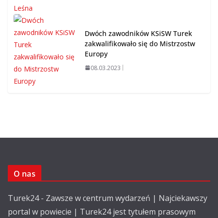
Dwóch zawodników KSiSW Turek
zakwalifikowało się do Mistrzostw
Europy
08.03.2023
O nas
Turek24 - Zawsze w centrum wydarzeń | Najciekawszy
portal w powiecie | Turek24 jest tytułem prasowym