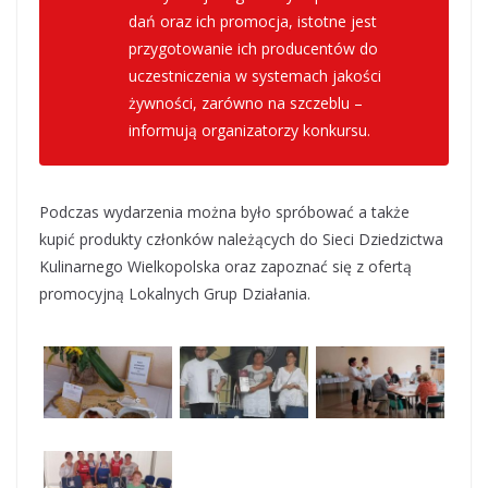
dań oraz ich promocja, istotne jest
przygotowanie ich producentów do
uczestniczenia w systemach jakości
żywności, zarówno na szczeblu
–
informują organizatorzy konkursu.
Podczas wydarzenia można było spróbować a także
kupić produkty członków należących do Sieci Dziedzictwa
Kulinarnego Wielkopolska oraz zapoznać się z ofertą
promocyjną Lokalnych Grup Działania.