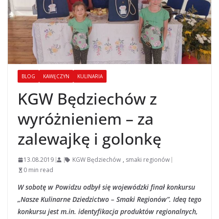
BLOG
KAWĘCZYN
KULINARIA
KGW Będziechów z
wyróżnieniem – za
zalewajkę i golonkę
13.08.2019
KGW Będziechów
,
smaki regionów
0 min read
W sobotę w Powidzu odbył się wojewódzki finał konkursu
„Nasze Kulinarne Dziedzictwo – Smaki Regionów”. Ideą tego
konkursu jest m.in. identyfikacja produktów regionalnych,