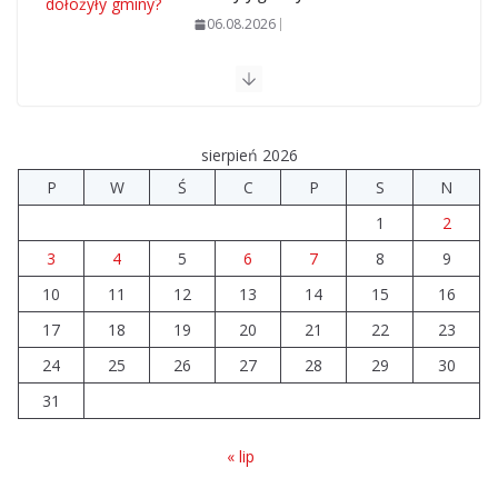
06.08.2026
Szkoła we Władysławowie przechodzi modernizację
06.08.2026
sierpień 2026
Prawie 20 tys. zł dla dyrektora szpitala. Podwyżka
P
W
Ś
C
P
S
N
mimo finansowych problemów
1
2
04.08.2026
3
4
5
6
7
8
9
10
11
12
Brylant dla Turku? 255. miejsce
13
14
15
16
trudno uznać za sukces
17
18
19
20
21
22
23
07.08.2026
24
25
26
27
28
29
30
31
« lip