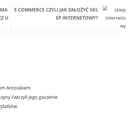
YMA
E-COMMERCE CZYLI JAK ZAŁOŻYĆ SKL
EZ U
EP INTERNETOWY?
zem Antosikiem
yny ćwiczyli jego gaszenie
zylatków