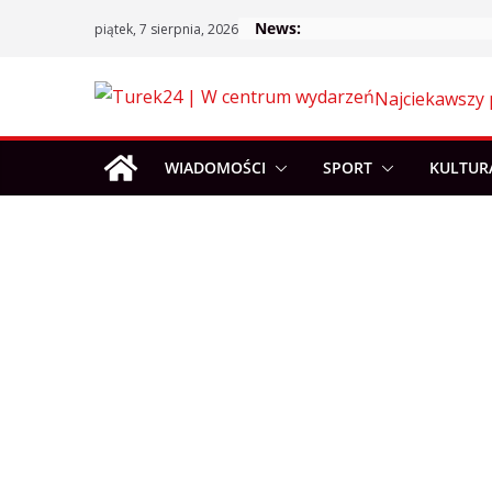
Skip
News:
piątek, 7 sierpnia, 2026
to
content
Najciekawszy 
WIADOMOŚCI
SPORT
KULTUR