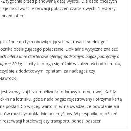
1-2 tygodnie przed planowaną datą wylotu. Dla osób chcących
ieje możliwość rezerwacji połączeń czarterowych. Niektórzy
 przed lotem.
zbliżone do tych obowiązujących na trasach średniego i
woźnika obsługującego połączenie. Dokładne wytyczne znaleźć
ach biletu linie czarterowe oferują podróżnym bagaż podręczny o
ającej 20 kg.
Limity te mogą się różnić w zależności od kierunku,
 liczyć się z dodatkowymi opłatami za nadbagaż czy
Nawrocki.
est zazwyczaj brak możliwości odprawy internetowej. Każdy
ck-in na lotnisku, gdzie nada bagaż rejestrowany i otrzyma kartę
na pokład. Co więcej, warto mieć na uwadze, że odwołanie ani
biletów musi być dokładnie przemyślany. W przypadku opóźnień
 rezerwacji hotelowej czy transportu ponosi pasażer.