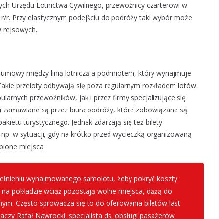
nych Urzędu Lotnictwa Cywilnego, przewoźnicy czarterowi w
. r/r. Przy elastycznym podejściu do podróży taki wybór może
w rejsowych.
 umowy między linią lotniczą a podmiotem, który wynajmuje
Takie przeloty odbywają się poza regularnym rozkładem lotów.
arnych przewoźników, jak i przez firmy specjalizujące się
 zamawiane są przez biura podróży, które zobowiązane są
kietu turystycznego. Jednak zdarzają się też bilety
np. w sytuacji, gdy na krótko przed wycieczką organizowaną
pione miejsca.
pełnieniu wynajmowanego samolotu, żeby pokryć koszty
m na pokładzie wciąż pozostają wolne miejsca, dążą do
ym. Często sprowadza się to do oferowania biletów last
aczy Rafał Nawrocki, specjalista ds. obsługi pasażerów