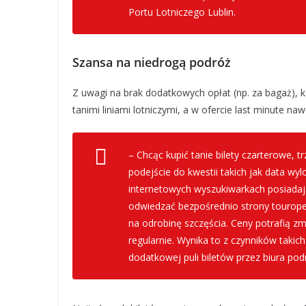
Portu Lotniczego Lublin.
Szansa na niedrogą podróż
Z uwagi na brak dodatkowych opłat (np. za bagaż), 
tanimi liniami lotniczymi, a w ofercie last minute na
– Chcąc kupić tanie bilety czarterowe,
podejście do kwestii takich jak data wy
internetowych wyszukiwarkach posiadają
odwiedzać bezpośrednio strony touropera
na odrobinę szczęścia. Ceny potrafią zm
regularnie. Wynika to z czynników takic
dodatkowej puli biletów przez biura pod