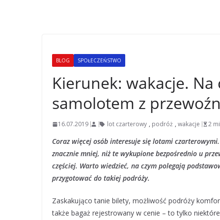
BLOG
SPOŁECZEŃSTWO
Kierunek: wakacje. Na
samolotem z przewoźn
16.07.2019
lot czarterowy
,
podróż
,
wakacje
2 m
Coraz więcej osób interesuje się lotami czarterowymi
znacznie mniej, niż te wykupione bezpośrednio u prze
częściej. Warto wiedzieć, na czym polegają podstawow
przygotować do takiej podróży.
Zaskakująco tanie bilety, możliwość podróży komfo
także bagaż rejestrowany w cenie – to tylko niektór