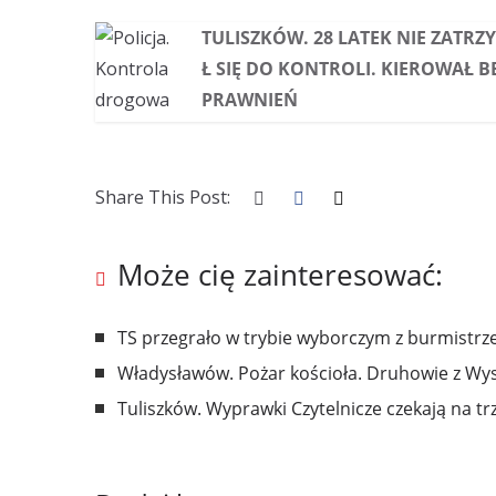
TULISZKÓW. 28 LATEK NIE ZATRZ
Ł SIĘ DO KONTROLI. KIEROWAŁ B
PRAWNIEŃ
Share This Post:
Może cię zainteresować:
TS przegrało w trybie wyborczym z burmistr
Władysławów. Pożar kościoła. Druhowie z Wysz
Tuliszków. Wyprawki Czytelnicze czekają na tr