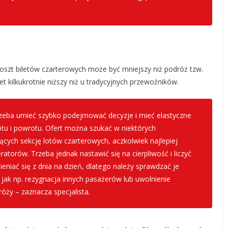
koszt biletów czarterowych może być mniejszy niż podróż tzw.
wet kilkukrotnie niższy niż u tradycyjnych przewoźników.
 trzeba umieć szybko podejmować decyzje i mieć elastyczne
lotu i powrotu. Ofert można szukać w niektórych
cych sekcję lotów czarterowych, aczkolwiek najlepiej
torów. Trzeba jednak nastawić się na cierpliwość i liczyć
ieniać się z dnia na dzień, dlatego należy sprawdzać je
h jak np. rezygnacja innych pasażerów lub uwolnienie
róży – zaznacza specjalista.