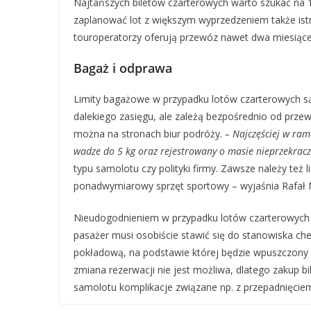
Najtańszych biletów czarterowych warto szukać na 
zaplanować lot z większym wyprzedzeniem także istn
touroperatorzy oferują przewóz nawet dwa miesiące
Bagaż i odprawa
Limity bagażowe w przypadku lotów czarterowych są 
dalekiego zasięgu, ale zależą bezpośrednio od prze
można na stronach biur podróży.
– Najczęściej w ram
wadze do 5 kg oraz rejestrowany o masie nieprzekracz
typu samolotu czy polityki firmy. Zawsze należy też
ponadwymiarowy sprzęt sportowy – wyjaśnia Rafał 
Nieudogodnieniem w przypadku lotów czarterowych j
pasażer musi osobiście stawić się do stanowiska che
pokładową, na podstawie której będzie wpuszczony 
zmiana rezerwacji nie jest możliwa, dlatego zakup 
samolotu komplikacje związane np. z przepadnięciem