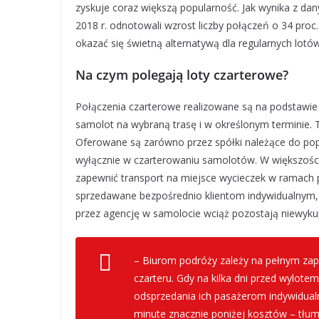
zyskuje coraz większą popularność. Jak wynika z da
2018 r. odnotowali wzrost liczby połączeń o 34 proc
okazać się świetną alternatywą dla regularnych lotó
Na czym polegają loty czarterowe?
Połączenia czarterowe realizowane są na podstawie
samolot na wybraną trasę i w określonym terminie. 
Oferowane są zarówno przez spółki należące do popul
wyłącznie w czarterowaniu samolotów. W większości
zapewnić transport na miejsce wycieczek w ramach pa
sprzedawane bezpośrednio klientom indywidualnym, 
przez agencję w samolocie wciąż pozostają niewyku
– Biurom podróży zależy na pełnym za
czarteru. Gdy na kilka dni przed wylote
odsprzedania ich pasażerom indywidualn
minute znacznie poniżej kosztów – tłum