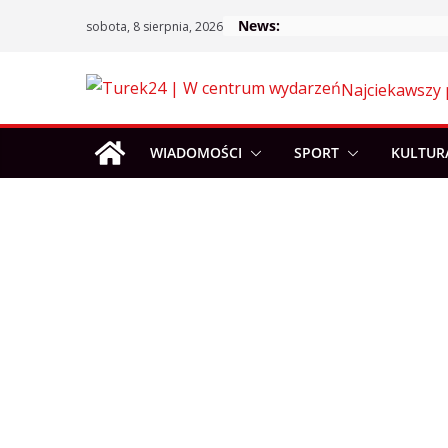
Skip
News:
sobota, 8 sierpnia, 2026
to
content
Najciekawszy 
WIADOMOŚCI
SPORT
KULTUR