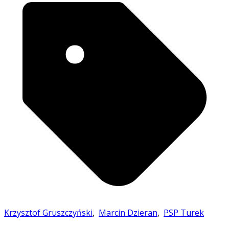
Krzysztof Gruszczyński
,
Marcin Dzieran
,
PSP Turek