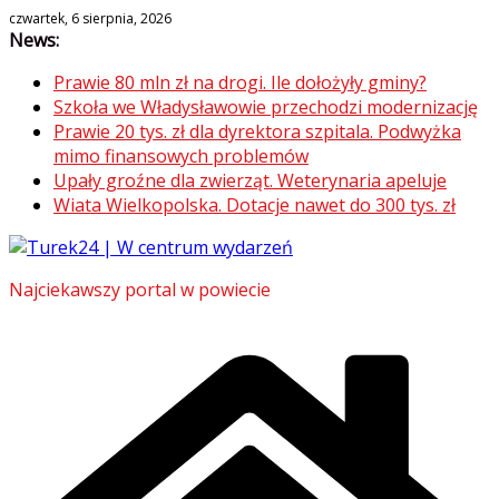
Skip
czwartek, 6 sierpnia, 2026
News:
to
content
Prawie 80 mln zł na drogi. Ile dołożyły gminy?
Szkoła we Władysławowie przechodzi modernizację
Prawie 20 tys. zł dla dyrektora szpitala. Podwyżka
mimo finansowych problemów
Upały groźne dla zwierząt. Weterynaria apeluje
Wiata Wielkopolska. Dotacje nawet do 300 tys. zł
Najciekawszy portal w powiecie