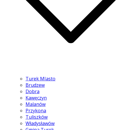
Turek MIasto
Brudzew
Dobra
Kawęczyn
Malanów
Przykona
Tuliszków
Władysławów
Gmina Turek