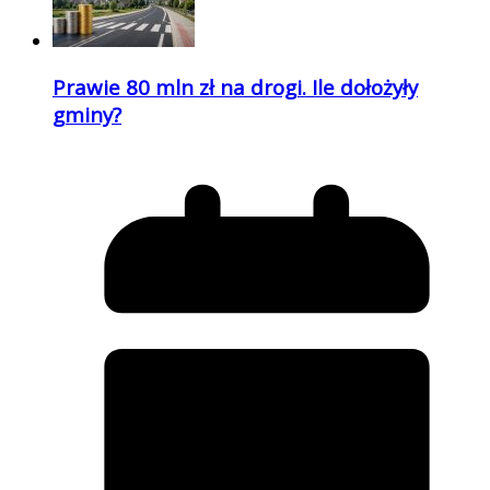
Prawie 80 mln zł na drogi. Ile dołożyły
gminy?