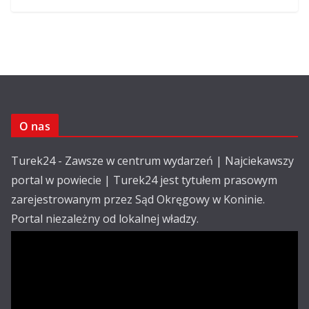
O nas
Turek24 - Zawsze w centrum wydarzeń | Najciekawszy
portal w powiecie | Turek24 jest tytułem prasowym
zarejestrowanym przez Sąd Okręgowy w Koninie.
Portal niezależny od lokalnej władzy.
Kontakt:
email: redakcja@turek24.com.pl
tel. kom. 502 390 836