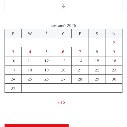
Szkoła we Władysławowie
przechodzi modernizację
06.08.2026
sierpień 2026
P
W
Ś
C
P
S
N
Prawie 20 tys. zł dla dyrektora
1
2
szpitala. Podwyżka mimo
finansowych problemów
3
4
5
6
7
8
9
04.08.2026
10
11
12
13
14
15
16
17
18
19
20
21
22
23
Brylant dla Turku? 255. miejsce
trudno uznać za sukces
24
25
26
27
28
29
30
07.08.2026
31
« lip